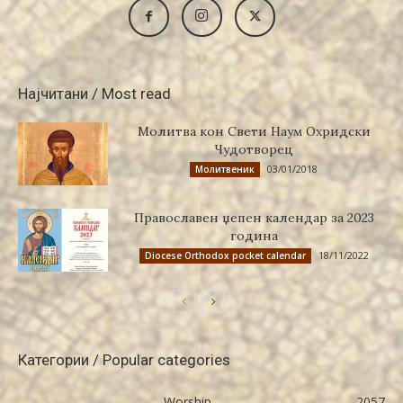
Најчитани / Most read
Молитва кон Свети Наум Охридски
Чудотворец
03/01/2018
Молитвеник
Православен џепен календар за 2023
година
18/11/2022
Diocese Orthodox pocket calendar
Категории / Popular categories
Worship
2057