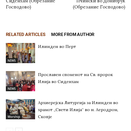
Сиденхам (Обрезание
Пчински во Донибрук
Господово)
(Обрезание Господово)
RELATED ARTICLES
MORE FROM AUTHOR
Илинден во Перт
NEWS
Прославен споменот на Св. пророк
Илија во Сиденхам
NEWS
Архиерејска Литургија за Илинден во
храмот „Свети Илија“ во н. Аеродром,
Скопје
Worship