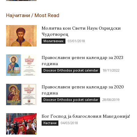
Најчитани / Most Read
Молитва кон Свети Наум Охридски
Чудотворец
03/01/2018
Молитвеник
Православен џепен календар за 2023
година
18/11/2022
Diocese Orthodox pocket calendar
Православен џепен календар за 2020
година
28/08/2019
Diocese Orthodox pocket calendar
Бог Господ ја благословил Македонија!
04/03/2018
Настани