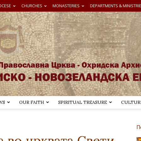
OCESE
CHURCHES
MONASTERIES
DEPARTMENTS & MINISTRI
WS
OUR FAITH
SPIRITUAL TREASURE
CULTURE
Австралиско-
П
а во црквата Свети