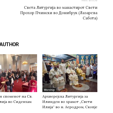
Next article
Света Литургија во манастирот Свети
Прохор Пчински во Донибрук (Лазарева
Сабота)
 AUTHOR
Worship
н споменот на Св.
Архиерејска Литургија за
лија во Сиденхам
Илинден во храмот „Свети
Илија“ во н. Аеродром, Скопје