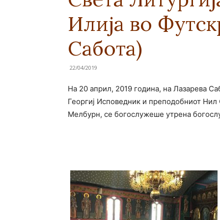
Илија во Футск
Сабота)
22/04/2019
На 20 април, 2019 година, на Лазарева С
Георгиј Исповедник и преподобниот Нил С
Мелбурн, се богослужеше утрена богослу