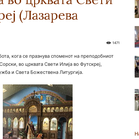
реј (Лазарева
новозеландска
1471
абота, кога се празнува споменот на преподобниот
Епархија
орски, во црквата Свети Илија во Футскреј,
жба и Света Божествена Литургија.
Н