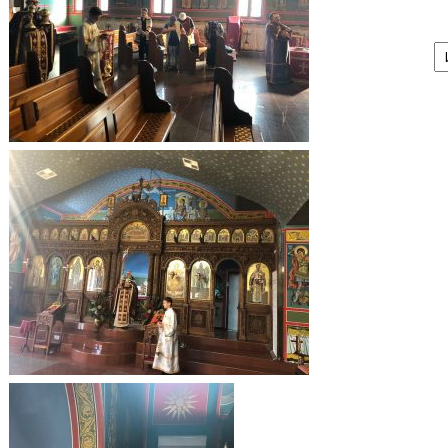
А
/
Ar