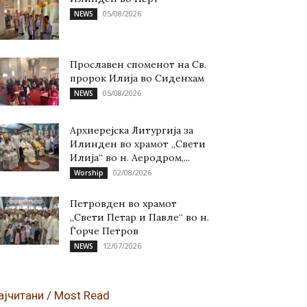
05/08/2026
NEWS
Прославен споменот на Св.
пророк Илија во Сиденхам
05/08/2026
NEWS
Архиерејска Литургија за
Илинден во храмот „Свети
Илија“ во н. Аеродром,...
02/08/2026
Worship
Петровден во храмот
„Свети Петар и Павле“ во н.
Ѓорче Петров
12/07/2026
NEWS
ајчитани / Most Read