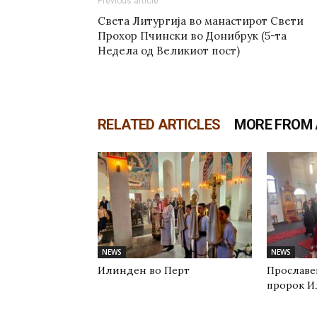
Previous article
Света Литургија во манастирот Свети
Прохор Пчински во Донибрук (5-та
Недела од Великиот пост)
RELATED ARTICLES
MORE FROM
NEWS
NEWS
Илинден во Перт
Прославе
пророк И