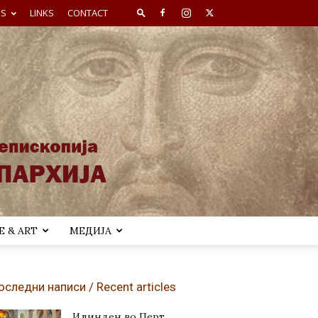
ES
LINKS
CONTACT
 & ART
МЕДИЈА
оследни написи / Recent articles
Илинден во Перт