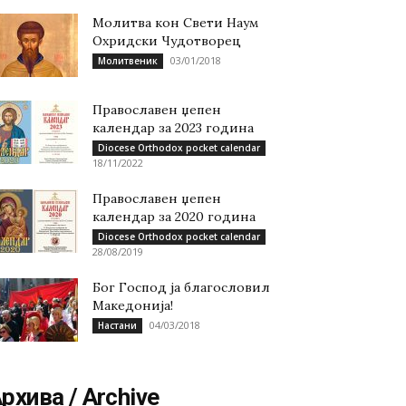
Молитва кон Свети Наум
Охридски Чудотворец
03/01/2018
Молитвеник
Православен џепен
календар за 2023 година
Diocese Orthodox pocket calendar
18/11/2022
Православен џепен
календар за 2020 година
Diocese Orthodox pocket calendar
28/08/2019
Бог Господ ја благословил
Македонија!
04/03/2018
Настани
рхива / Archive