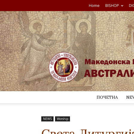
Home
BISHOP
DI
ПОЧЕТНА
NE
NEWS
Worship
Света Литургиј