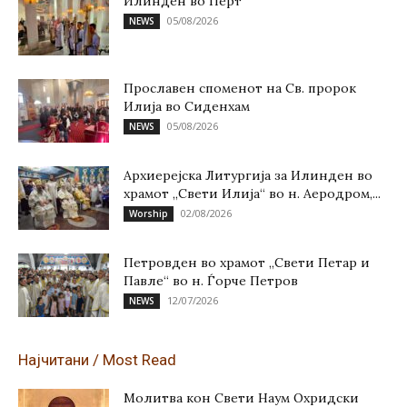
Илинден во Перт
05/08/2026
NEWS
Прославен споменот на Св. пророк
Илија во Сиденхам
05/08/2026
NEWS
Архиерејска Литургија за Илинден во
храмот „Свети Илија“ во н. Аеродром,...
02/08/2026
Worship
Петровден во храмот „Свети Петар и
Павле“ во н. Ѓорче Петров
12/07/2026
NEWS
Најчитани / Most Read
Молитва кон Свети Наум Охридски