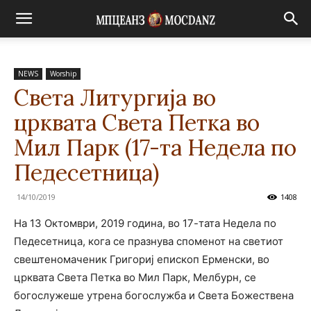
NEWS
Worship
Света Литургија во
црквата Света Петка во
Мил Парк (17-та Недела по
Педесетница)
14/10/2019
1408
На 13 Октомври, 2019 година, во 17-тата Недела по
Педесетница, кога се празнува споменот на светиот
свештеномаченик Григориј епископ Ерменски, во
црквата Света Петка во Мил Парк, Мелбурн, се
богослужеше утрена богослужба и Света Божествена