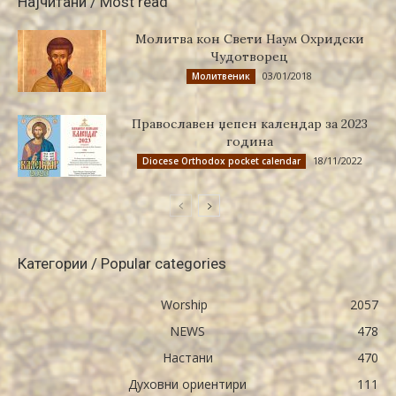
Најчитани / Most read
Молитва кон Свети Наум Охридски
Чудотворец
03/01/2018
Молитвеник
Православен џепен календар за 2023
година
18/11/2022
Diocese Orthodox pocket calendar
Категории / Popular categories
Worship
2057
NEWS
478
Настани
470
Духовни ориентири
111