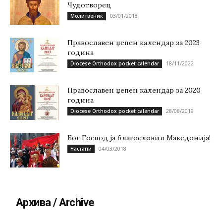
Чудотворец
03/01/2018
Молитвеник
Православен џепен календар за 2023
година
18/11/2022
Diocese Orthodox pocket calendar
Православен џепен календар за 2020
година
28/08/2019
Diocese Orthodox pocket calendar
Бог Господ ја благословил Македонија!
04/03/2018
Настани
Архива / Archive
Архива