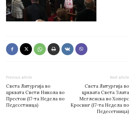
Previous article
Next article
Света Литургија во
Света Литургија во
црквата Свети Никола во
црквата Света Злата
Престон (17-та Недела по
Мегленска во Хоперс
Педесетница)
Кросинг (17-та Недела по
Педесетница)