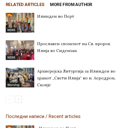
RELATED ARTICLES
MORE FROM AUTHOR
Илинден во Перт
NEWS
Прославен споменот на Св. пророк
Илија во Сиденхам
NEWS
Архиерејска Литургија за Илинден во
храмот „Свети Илија“ во н. Аеродром,
Скопје
Worship
Последни написи / Recent articles