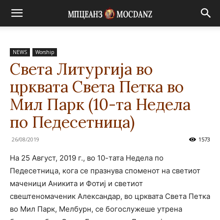
NEWS
Worship
Света Литургија во
црквата Света Петка во
Мил Парк (10-та Недела
по Педесетница)
26/08/2019
1573
На 25 Август, 2019 г., во 10-тата Недела по
Педесетница, кога се празнува споменот на светиот
маченици Аникита и Фотиј и светиот
свештеномаченик Александар, во црквата Света Петка
во Мил Парк, Мелбурн, се богослужеше утрена