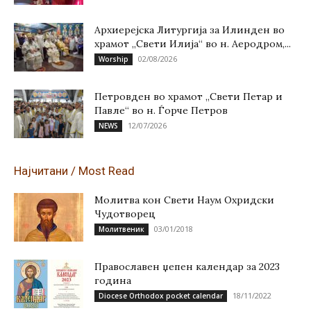
Архиерејска Литургија за Илинден во
храмот „Свети Илија“ во н. Аеродром,...
02/08/2026
Worship
Петровден во храмот „Свети Петар и
Павле“ во н. Ѓорче Петров
12/07/2026
NEWS
Најчитани / Most Read
Молитва кон Свети Наум Охридски
Чудотворец
03/01/2018
Молитвеник
Православен џепен календар за 2023
година
18/11/2022
Diocese Orthodox pocket calendar