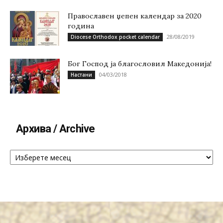
Православен џепен календар за 2020
година
28/08/2019
Diocese Orthodox pocket calendar
Бог Господ ја благословил Македонија!
04/03/2018
Настани
Архива / Archive
Архива
/
Archive