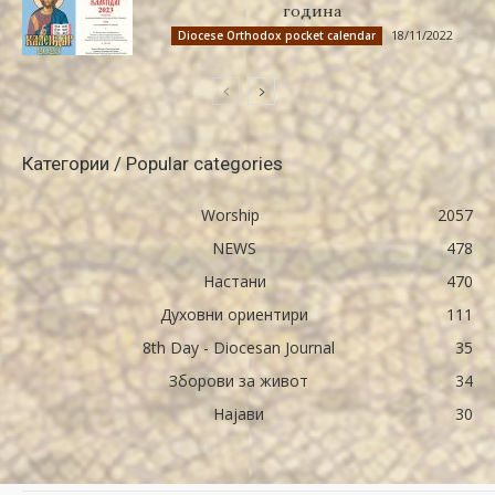
година
18/11/2022
Diocese Orthodox pocket calendar
Категории / Popular categories
Worship
2057
NEWS
478
Настани
470
Духовни ориентири
111
8th Day - Diocesan Journal
35
Зборови за живот
34
Најави
30