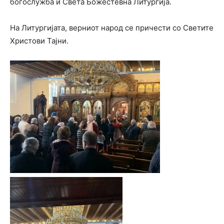
богослужба и Света Божестевна Литургија.
На Литургијата, верниот народ се причести со Светите
Христови Тајни.