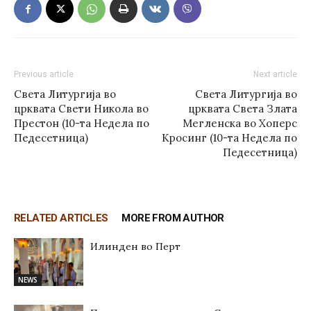
Previous article
Next article
Света Литургија во
Света Литургија во
црквата Свети Никола во
црквата Света Злата
Престон (10-та Недела по
Мегленска во Хоперс
Педесетница)
Кросинг (10-та Недела по
Педесетница)
RELATED ARTICLES
MORE FROM AUTHOR
Илинден во Перт
NEWS