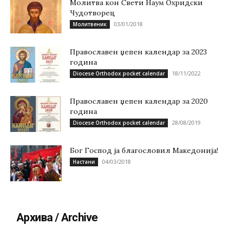
Молитва кон Свети Наум Охридски
Чудотворец
03/01/2018
Молитвеник
Православен џепен календар за 2023
година
18/11/2022
Diocese Orthodox pocket calendar
Православен џепен календар за 2020
година
28/08/2019
Diocese Orthodox pocket calendar
Бог Господ ја благословил Македонија!
04/03/2018
Настани
Архива / Archive