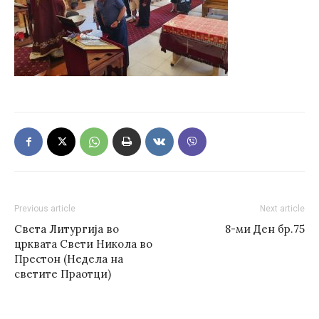
Previous article
Next article
Света Литургија во
8-ми Ден бр.75
црквата Свети Никола во
Престон (Недела на
светите Праотци)