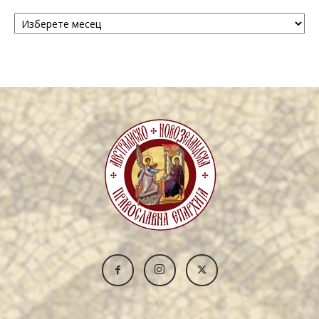
Архива
/
Archive