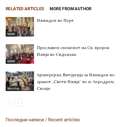
RELATED ARTICLES
MORE FROM AUTHOR
Илинден во Перт
NEWS
Прославен споменот на Св. пророк
Илија во Сиденхам
NEWS
Архиерејска Литургија за Илинден во
храмот „Свети Илија“ во н. Аеродром,
Скопје
Worship
Последни написи / Recent articles