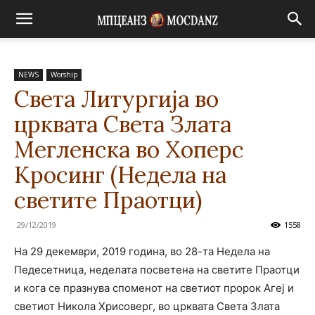
NEWS
Worship
Света Литургија во
црквата Света Злата
Мегленска во Хоперс
Кросинг (Недела на
светите Праотци)
29/12/2019
1558
На 29 декември, 2019 година, во 28-та Недела на
Педесетница, неделата посветена на светите Праотци
и кога се празнува споменот на светиот пророк Агеј и
светиот Никола Хрисоверг, во црквата Света Злата