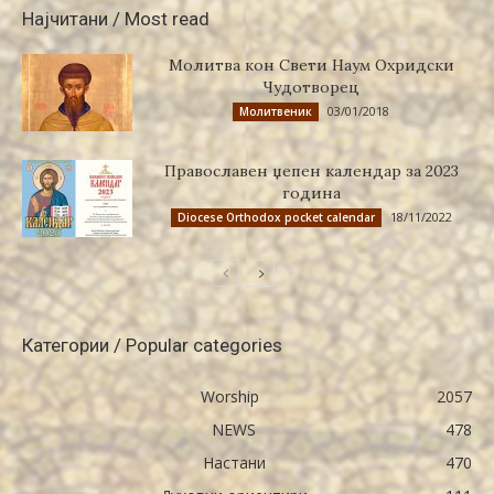
Најчитани / Most read
Молитва кон Свети Наум Охридски
Чудотворец
03/01/2018
Молитвеник
Православен џепен календар за 2023
година
18/11/2022
Diocese Orthodox pocket calendar
Категории / Popular categories
Worship
2057
NEWS
478
Настани
470