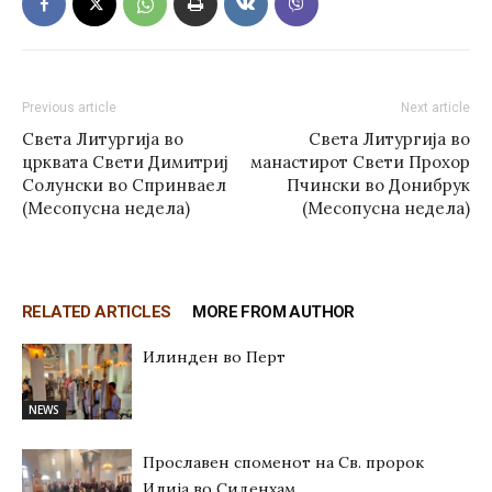
Previous article
Next article
Света Литургија во
Света Литургија во
црквата Свети Димитриј
манастирот Свети Прохор
Солунски во Спринваел
Пчински во Донибрук
(Месопусна недела)
(Месопусна недела)
RELATED ARTICLES
MORE FROM AUTHOR
Илинден во Перт
NEWS
Прославен споменот на Св. пророк
Илија во Сиденхам