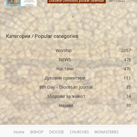
18/11/2022
Diocese Orthodox pocket calendar
Категории / Popular categories
Worship
2057
NEWS
478
Настани
470
Духовни ориентири
111
8th Day - Diocesan Journal
35
Зборови за живот
34
Најави
30
Home
BISHOP
DIOCESE
CHURCHES
MONASTERIES