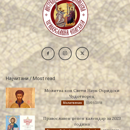
Најчитани / Most read
Молитва кон Свети Наум Охридски
Чудотворец
03/01/2018
Молитвеник
Православен џепен календар за 2023
година