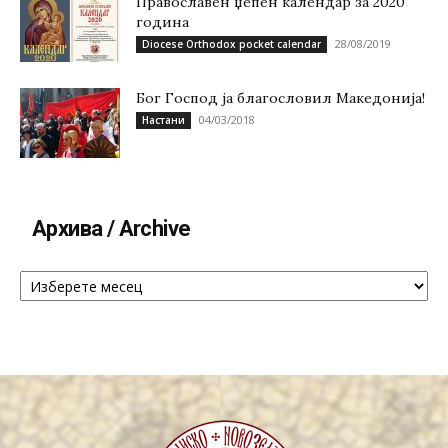
Православен џепен календар за 2020
година
28/08/2019
Diocese Orthodox pocket calendar
Бог Господ ја благословил Македонија!
04/03/2018
Настани
Архива / Archive
Архива
/
Archive