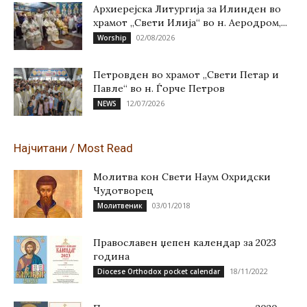
Архиерејска Литургија за Илинден во
храмот „Свети Илија“ во н. Аеродром,...
02/08/2026
Worship
Петровден во храмот „Свети Петар и
Павле“ во н. Ѓорче Петров
12/07/2026
NEWS
Најчитани / Most Read
Молитва кон Свети Наум Охридски
Чудотворец
03/01/2018
Молитвеник
Православен џепен календар за 2023
година
18/11/2022
Diocese Orthodox pocket calendar