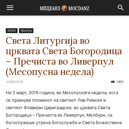
NEWS
Worship
Света Литургија во
црквата Света Богородица
– Пречиста во Ливерпул
(Месопусна недела)
05/03/2019
1435
На 3 март, 2019 година, во Месопусната недела, кога
се празнува споменот на светиот Лав Римски и
светиот Флавијан Цариградски, во црквата Света
Богородица – Пречиста во Ливерпул, Мелбурн, се
богослужеше утрена богослужба и Света Божествена