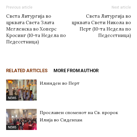
Previous article
Next article
Света Литургија во
Света Литургија во
црквата Света Злата
црквата Свети Никола во
Мегленска во Хоперс
Перт (10-та Недела по
Кросинг (10-та Недела по
Педесетница)
Педесетница)
RELATED ARTICLES
MORE FROM AUTHOR
Илинден во Перт
NEWS
Прославен споменот на Св. пророк
Илија во Сиденхам
NEWS