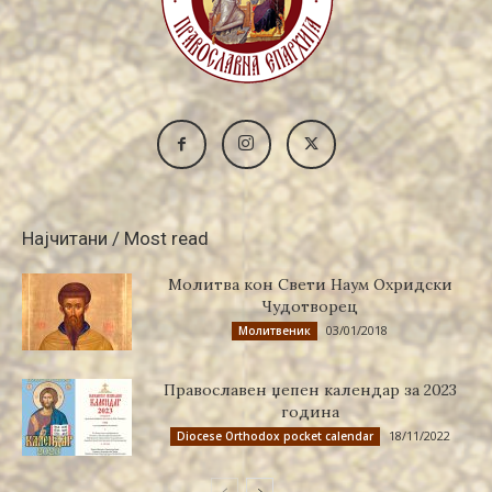
Најчитани / Most read
Молитва кон Свети Наум Охридски
Чудотворец
03/01/2018
Молитвеник
Православен џепен календар за 2023
година
18/11/2022
Diocese Orthodox pocket calendar