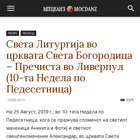
NEWS
Worship
Света Литургија во
црквата Света Богородица
– Пречиста во Ливерпул
(10-та Недела по
Педесетница)
26/08/2019
1571
На 25 Август, 2019 г., во 10-тата Недела по
Педесетница, кога се празнува споменот на светиот
маченици Аникита и Фотиј и светиот
свештеномаченик Александар, во црквата Света