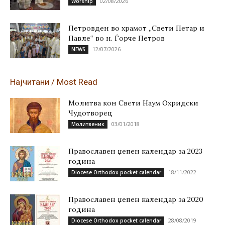
02/08/2026
Worship
Петровден во храмот „Свети Петар и
Павле“ во н. Ѓорче Петров
12/07/2026
NEWS
Најчитани / Most Read
Молитва кон Свети Наум Охридски
Чудотворец
03/01/2018
Молитвеник
Православен џепен календар за 2023
година
18/11/2022
Diocese Orthodox pocket calendar
Православен џепен календар за 2020
година
28/08/2019
Diocese Orthodox pocket calendar