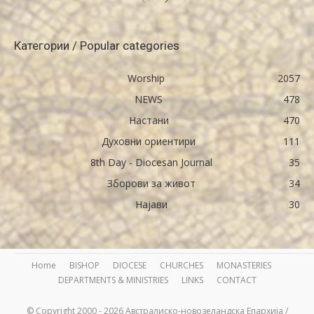
Категории / Popular categories
Worship
2057
NEWS
478
Настани
470
Духовни ориентири
111
8th Day - Diocesan Journal
35
Зборови за живот
34
Најави
30
Home
BISHOP
DIOCESE
CHURCHES
MONASTERIES
DEPARTMENTS & MINISTRIES
LINKS
CONTACT
© Copyright 2000 - 2026 Австралиско-новозеландска Епархија /