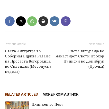
Previous article
Next article
Света Литургија во
Света Литургија во
Соборната црква Раѓање
манастирот Свети Прохор
на Пресвета Богородица
Пчински во Донибрук
во Сиденхам (Месопусна
(Прочка)
недела)
RELATED ARTICLES
MORE FROM AUTHOR
Илинден во Перт