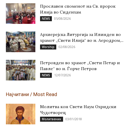
Прославен споменот на Св. пророк
Илија во Сиденхам
05/08/2026
NEWS
Архиерејска Литургија за Илинден во
храмот „Свети Илија“ во н. Аеродром,...
02/08/2026
Worship
Петровден во храмот „Свети Петар и
Павле“ во н. Ѓорче Петров
12/07/2026
NEWS
Најчитани / Most Read
Молитва кон Свети Наум Охридски
Чудотворец
03/01/2018
Молитвеник