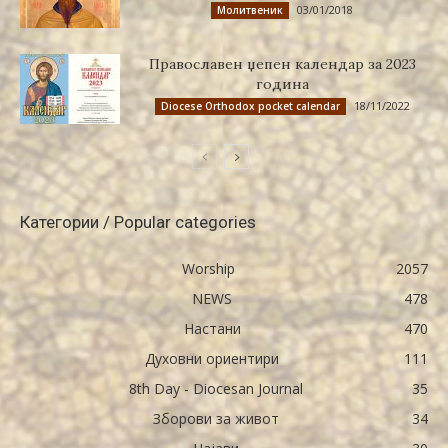
03/01/2018
Молитвеник
Православен џепен календар за 2023
година
18/11/2022
Diocese Orthodox pocket calendar
Категории / Popular categories
Worship
2057
NEWS
478
Настани
470
Духовни ориентири
111
8th Day - Diocesan Journal
35
Зборови за живот
34