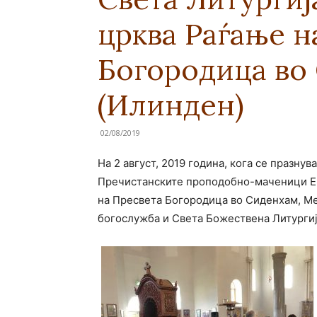
црква Раѓање н
Богородица во
(Илинден)
02/08/2019
На 2 август, 2019 година, кога се празнув
Пречистанските проподобно-маченици Евн
на Пресвета Богородица во Сиденхам, М
богослужба и Света Божествена Литургиј