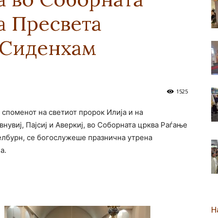
а Пресвета
новозеландска
 Сиденхам
Епархија
1525
а споменот на светиот пророк Илија и на
увиј, Пајсиј и Аверкиј, во Соборната црква Раѓање
елбурн, се богослужеше празнична утрена
а.
Н