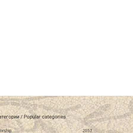
атегории / Popular categories
orship
2057