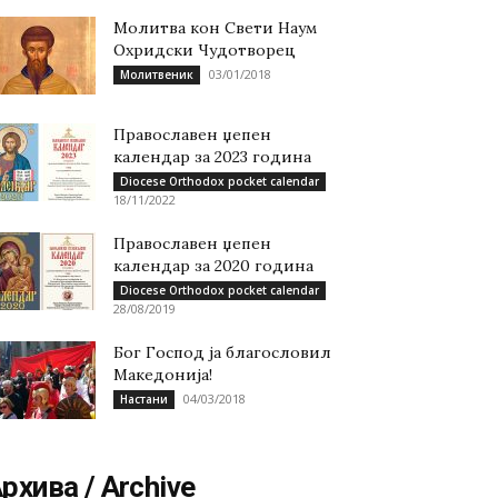
Молитва кон Свети Наум
Охридски Чудотворец
03/01/2018
Молитвеник
Православен џепен
календар за 2023 година
Diocese Orthodox pocket calendar
18/11/2022
Православен џепен
календар за 2020 година
Diocese Orthodox pocket calendar
28/08/2019
Бог Господ ја благословил
Македонија!
04/03/2018
Настани
рхива / Archive