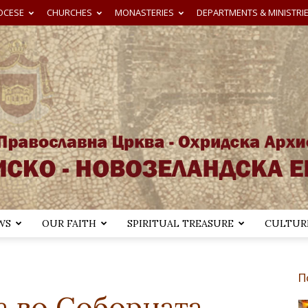
OCESE
CHURCHES
MONASTERIES
DEPARTMENTS & MINISTRI
WS
OUR FAITH
SPIRITUAL TREASURE
CULTURE
Австралиско-
П
а во Соборната