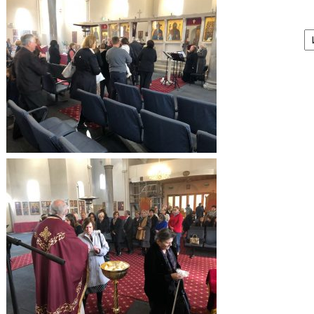
А
/
Ar