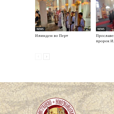
NEWS
NEWS
Илинден во Перт
Прославе
пророк И