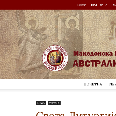
Home
BISHOP
DI
ПОЧЕТНА
NE
NEWS
Worship
Света Литургиј