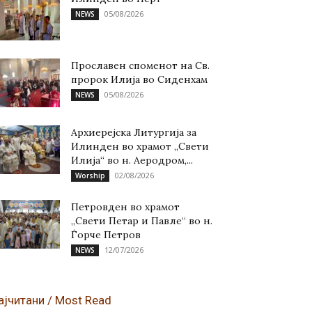
05/08/2026
NEWS
Прославен споменот на Св.
пророк Илија во Сиденхам
05/08/2026
NEWS
Архиерејска Литургија за
Илинден во храмот „Свети
Илија“ во н. Аеродром,...
02/08/2026
Worship
Петровден во храмот
„Свети Петар и Павле“ во н.
Ѓорче Петров
12/07/2026
NEWS
ајчитани / Most Read