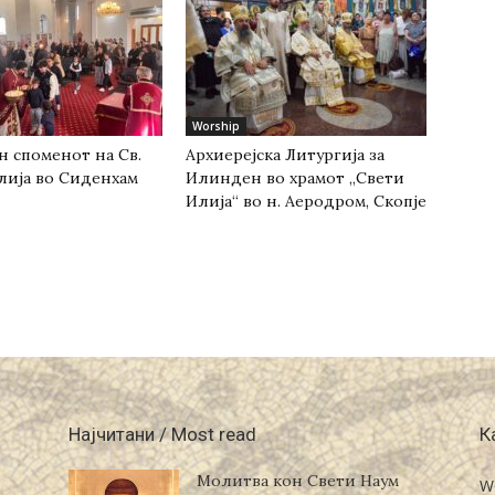
Worship
н споменот на Св.
Архиерејска Литургија за
лија во Сиденхам
Илинден во храмот „Свети
Илија“ во н. Аеродром, Скопје
Најчитани / Most read
К
Молитва кон Свети Наум
W