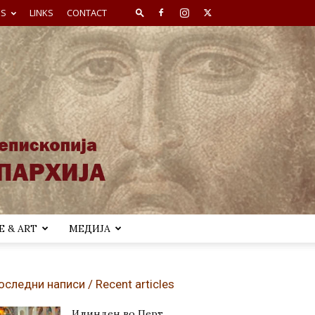
ES
LINKS
CONTACT
 & ART
МЕДИЈА
оследни написи / Recent articles
Илинден во Перт