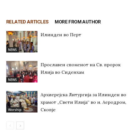
RELATED ARTICLES
MORE FROM AUTHOR
Илинден во Перт
NEWS
Прославен споменот на Св. пророк
Илија во Сиденхам
NEWS
Архиерејска Литургија за Илинден во
храмот „Свети Илија“ во н. Аеродром,
Скопје
Worship