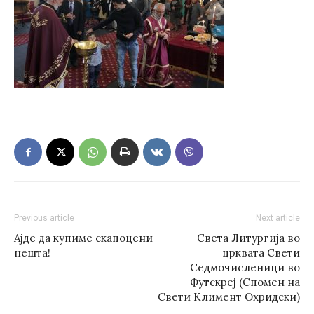
Previous article
Next article
Ајде да купиме скапоцени
Света Литургија во
нешта!
црквата Свети
Седмочисленици во
Футскреј (Спомен на
Свети Климент Охридски)