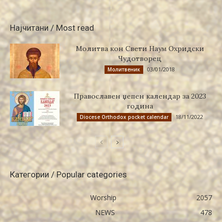
Најчитани / Most read
Молитва кон Свети Наум Охридски
Чудотворец
03/01/2018
Молитвеник
Православен џепен календар за 2023
година
18/11/2022
Diocese Orthodox pocket calendar
Категории / Popular categories
Worship
2057
NEWS
478