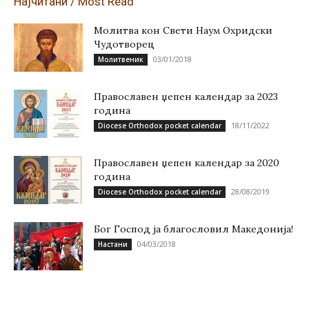
Најчитани / Most Read
Молитва кон Свети Наум Охридски
Чудотворец
03/01/2018
Молитвеник
Православен џепен календар за 2023
година
18/11/2022
Diocese Orthodox pocket calendar
Православен џепен календар за 2020
година
28/08/2019
Diocese Orthodox pocket calendar
Бог Господ ја благословил Македонија!
04/03/2018
Настани