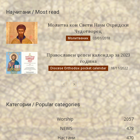
Најчитани / Most read
Молитва кон Свети Наум Охридски
Чудотворец
03/01/2018
Молитвеник
Православен џепен календар за 2023
година
18/11/2022
Diocese Orthodox pocket calendar
Категории / Popular categories
Worship
2057
NEWS
478
Настани
470