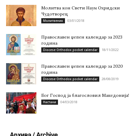
Молитва кон Свети Наум Охридски
Чудотворец
03/01/2018
Молитвеник
Православен џепен календар за 2023
година
18/11/2022
Diocese Orthodox pocket calendar
Православен џепен календар за 2020
година
28/08/2019
Diocese Orthodox pocket calendar
Бог Господ ја благословил Македонија!
04/03/2018
Настани
Архива / Archive