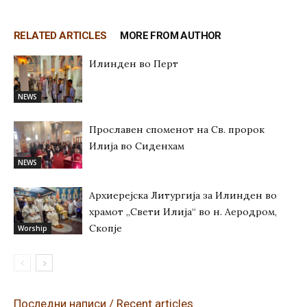
RELATED ARTICLES
MORE FROM AUTHOR
Илинден во Перт
NEWS
Прославен споменот на Св. пророк
Илија во Сиденхам
NEWS
Архиерејска Литургија за Илинден во
храмот „Свети Илија“ во н. Аеродром,
Скопје
Worship
Последни написи / Recent articles