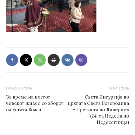
Previous article
Next article
За време на постот
Света Литургија во
човекот живее со зборот
црквата Света Богородица
од устата Божја
– Пречиста во Ливерпул
(24-та Недела по
Педесетница)