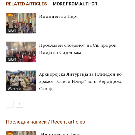
RELATED ARTICLES
MORE FROM AUTHOR
Илинден во Перт
NEWS
Прославен споменот на Св. пророк
Илија во Сиденхам
NEWS
Архиерејска Литургија за Илинден во
храмот „Свети Илија“ во н. Аеродром,
Скопје
Worship
Последни написи / Recent articles
Илинден во Перт