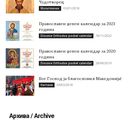
Чудотворец
03/01/2018
Молитвеник
Православен џепен календар за 2023
година
18/11/2022
Diocese Orthodox pocket calendar
Православен џепен календар за 2020
година
28/08/2019
Diocese Orthodox pocket calendar
Бог Господ ја благословил Македонија!
04/03/2018
Настани
Архива / Archive
Архива