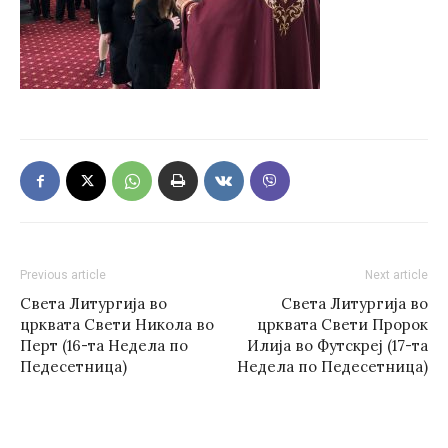
Previous article
Next article
Света Литургија во
Света Литургија во
црквата Свети Никола во
црквата Свети Пророк
Перт (16-та Недела по
Илија во Футскреј (17-та
Педесетница)
Недела по Педесетница)