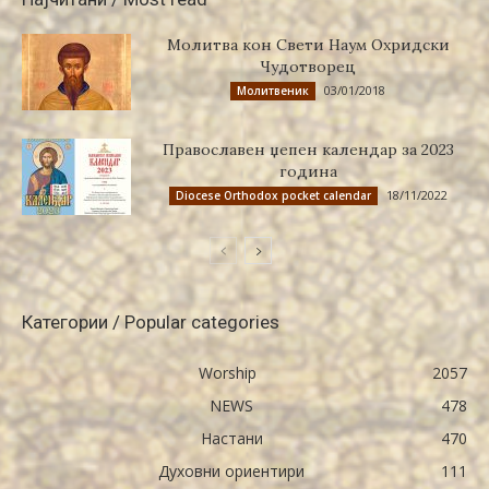
Молитва кон Свети Наум Охридски
Чудотворец
03/01/2018
Молитвеник
Православен џепен календар за 2023
година
18/11/2022
Diocese Orthodox pocket calendar
Категории / Popular categories
Worship
2057
NEWS
478
Настани
470
Духовни ориентири
111