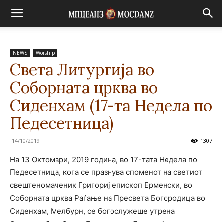
NEWS
Worship
Света Литургија во
Соборната црква во
Сиденхам (17-та Недела по
Педесетница)
14/10/2019
1307
На 13 Октомври, 2019 година, во 17-тата Недела по
Педесетница, кога се празнува споменот на светиот
свештеномаченик Григориј епископ Ерменски, во
Соборната црква Раѓање на Пресвета Богородица во
Сиденхам, Мелбурн, се богослужеше утрена