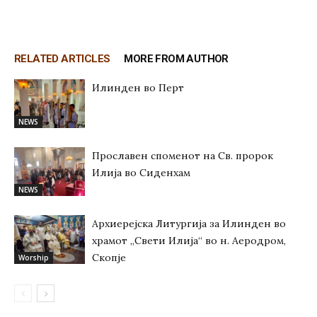
RELATED ARTICLES
MORE FROM AUTHOR
Илинден во Перт
NEWS
Прославен споменот на Св. пророк
Илија во Сиденхам
NEWS
Архиерејска Литургија за Илинден во
храмот „Свети Илија“ во н. Аеродром,
Скопје
Worship