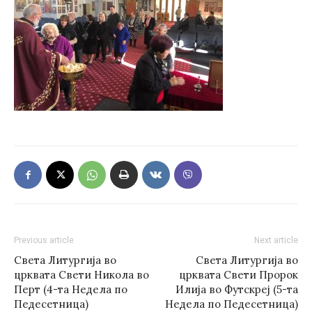
Previous article
Next article
Света Литургија во
Света Литургија во
црквата Свети Никола во
црквата Свети Пророк
Перт (4-та Недела по
Илија во Футскреј (5-та
Педесетница)
Недела по Педесетница)