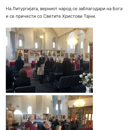
На Литургијата, верниот народ се заблагодари на Бога
и се причести со Светите Христови Тајни.