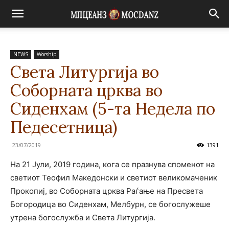
NEWS
Worship
Света Литургија во
Соборната црква во
Сиденхам (5-та Недела по
Педесетница)
23/07/2019
1391
На 21 Јули, 2019 година, кога се празнува споменот на
светиот Теофил Македонски и светиот великомаченик
Прокопиј, во Соборната црква Раѓање на Пресвета
Богородица во Сиденхам, Мелбурн, се богослужеше
утрена богослужба и Света Литургија.