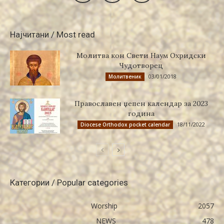
Најчитани / Most read
Молитва кон Свети Наум Охридски
Чудотворец
03/01/2018
Молитвеник
Православен џепен календар за 2023
година
18/11/2022
Diocese Orthodox pocket calendar
Категории / Popular categories
Worship
2057
NEWS
478