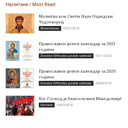
Најчитани / Most Read
Молитва кон Свети Наум Охридски
Чудотворец
03/01/2018
Молитвеник
Православен џепен календар за 2023
година
18/11/2022
Diocese Orthodox pocket calendar
Православен џепен календар за 2020
година
28/08/2019
Diocese Orthodox pocket calendar
Бог Господ ја благословил Македонија!
04/03/2018
Настани