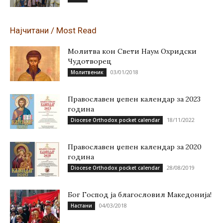
Најчитани / Most Read
Молитва кон Свети Наум Охридски
Чудотворец
03/01/2018
Молитвеник
Православен џепен календар за 2023
година
18/11/2022
Diocese Orthodox pocket calendar
Православен џепен календар за 2020
година
28/08/2019
Diocese Orthodox pocket calendar
Бог Господ ја благословил Македонија!
04/03/2018
Настани