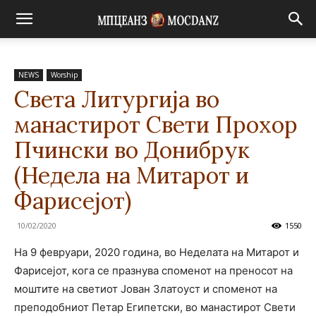
NEWS
Worship
Света Литургија во
манастирот Свети Прохор
Пчински во Донибрук
(Недела на Митарот и
Фарисејот)
10/02/2020
1550
На 9 февруари, 2020 година, во Неделата на Митарот и
Фарисејот, кога се празнува споменот на преносот на
моштите на светиот Јован Златоуст и споменот на
преподобниот Петар Египетски, во манастирот Свети