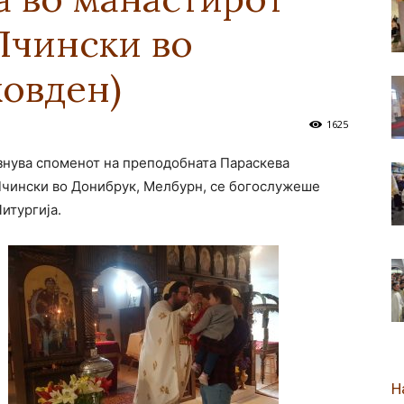
Пчински во
новозеландска
ковден)
1625
азнува споменот на преподобната Параскева
Епархија
Пчински во Донибрук, Мелбурн, се богослужеше
итургија.
Н