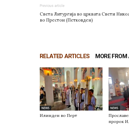
Previous article
Света Литургија во црквата Свети Нико
во Престон (Петковден)
RELATED ARTICLES
MORE FROM
NEWS
NEWS
Илинден во Перт
Прославе
пророк И