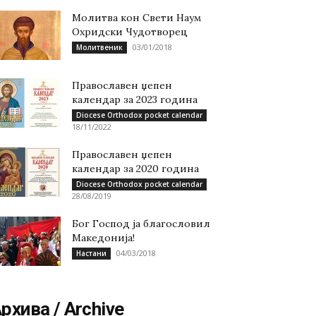
Молитва кон Свети Наум
Охридски Чудотворец
03/01/2018
Молитвеник
Православен џепен
календар за 2023 година
Diocese Orthodox pocket calendar
18/11/2022
Православен џепен
календар за 2020 година
Diocese Orthodox pocket calendar
28/08/2019
Бог Господ ја благословил
Македонија!
04/03/2018
Настани
рхива / Archive