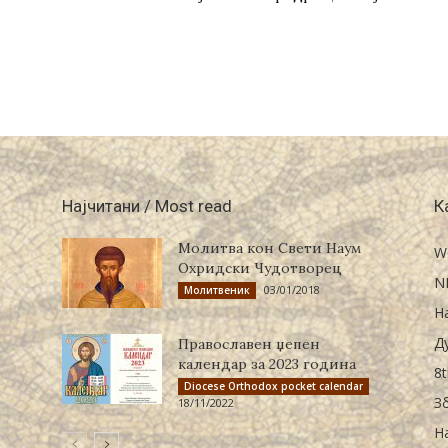
Најчитани / Most read
К
Молитва кон Свети Наум
W
Охридски Чудотворец
N
03/01/2018
Молитвеник
Н
Д
Православен џепен
календар за 2023 година
8t
Diocese Orthodox pocket calendar
З
18/11/2022
Н