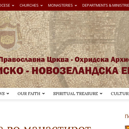
OCESE
CHURCHES
MONASTERIES
DEPARTMENTS & MINISTRI
WS
OUR FAITH
SPIRITUAL TREASURE
CULTURE
Австралиско-
П
а во манастирот