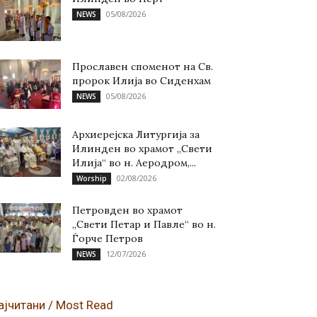
05/08/2026
NEWS
Прославен споменот на Св.
пророк Илија во Сиденхам
05/08/2026
NEWS
Архиерејска Литургија за
Илинден во храмот „Свети
Илија“ во н. Аеродром,...
02/08/2026
Worship
Петровден во храмот
„Свети Петар и Павле“ во н.
Ѓорче Петров
12/07/2026
NEWS
ајчитани / Most Read