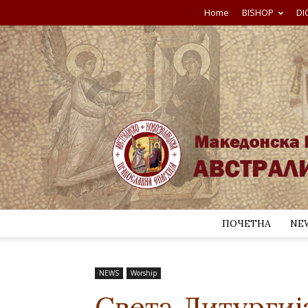
Home
BISHOP
DI
ПОЧЕТНА
NE
NEWS
Worship
Света Литургиј