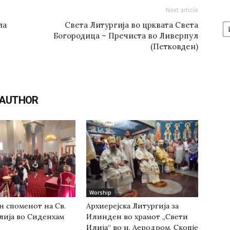
Next article
А
ла
Света Литургија во црквата Светa
/
Богородица – Пречиста во Ливерпул
Ar
(Петковден)
 AUTHOR
Worship
н споменот на Св.
Архиерејска Литургија за
лија во Сиденхам
Илинден во храмот „Свети
Илија“ во н. Аеродром, Скопје