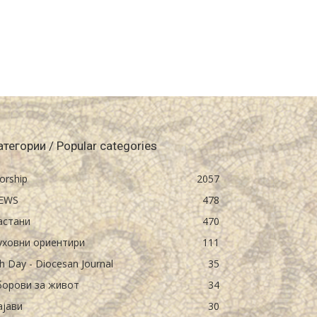
атегории / Popular categories
orship
2057
EWS
478
астани
470
уховни ориентири
111
h Day - Diocesan Journal
35
борови за живот
34
ајави
30