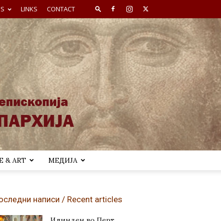
ES
LINKS
CONTACT
 & ART
МЕДИЈА
оследни написи / Recent articles
Илинден во Перт