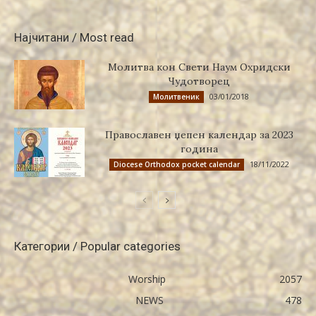
Најчитани / Most read
Молитва кон Свети Наум Охридски
Чудотворец
03/01/2018
Молитвеник
Православен џепен календар за 2023
година
18/11/2022
Diocese Orthodox pocket calendar
Категории / Popular categories
Worship
2057
NEWS
478