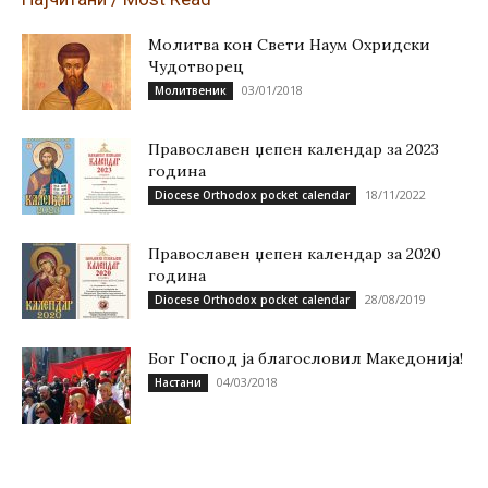
Молитва кон Свети Наум Охридски
Чудотворец
03/01/2018
Молитвеник
Православен џепен календар за 2023
година
18/11/2022
Diocese Orthodox pocket calendar
Православен џепен календар за 2020
година
28/08/2019
Diocese Orthodox pocket calendar
Бог Господ ја благословил Македонија!
04/03/2018
Настани