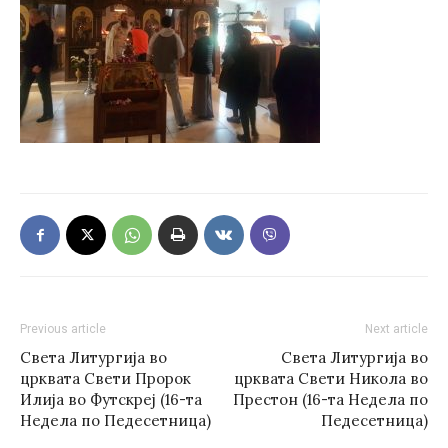
Previous article
Next article
Света Литургија во
Света Литургија во
црквата Свети Пророк
црквата Свети Никола во
Илија во Футскреј (16-та
Престон (16-та Недела по
Недела по Педесетница)
Педесетница)