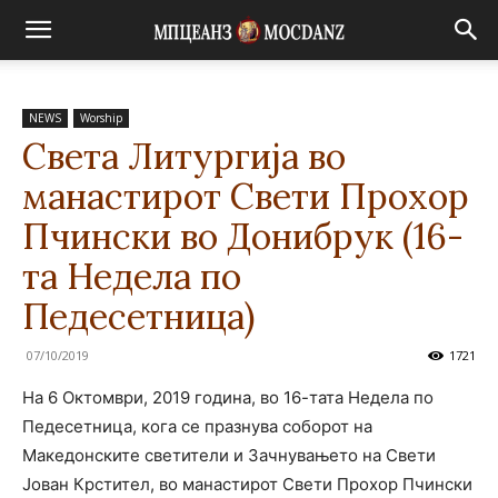
NEWS
Worship
Света Литургија во
манастирот Свети Прохор
Пчински во Донибрук (16-
та Недела по
Педесетница)
07/10/2019
1721
На 6 Октомври, 2019 година, во 16-тата Недела по
Педесетница, кога се празнува соборот на
Македонските светители и Зачнувањето на Свети
Јован Крстител, во манастирот Свети Прохор Пчински