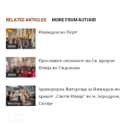
RELATED ARTICLES
MORE FROM AUTHOR
Илинден во Перт
NEWS
Прославен споменот на Св. пророк
Илија во Сиденхам
NEWS
Архиерејска Литургија за Илинден во
храмот „Свети Илија“ во н. Аеродром,
Скопје
Worship