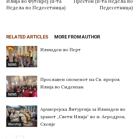
Илија во Футскреј (11-та
Престон (11-та Недела по
Недела по Педесетница)
Педесетница)
RELATED ARTICLES
MORE FROM AUTHOR
Илинден во Перт
NEWS
Прославен споменот на Св. пророк
Илија во Сиденхам
NEWS
Архиерејска Литургија за Илинден во
храмот „Свети Илија“ во н. Аеродром,
Скопје
Worship