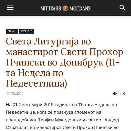
NEWS
Worship
Света Литургија во
манастирот Свети Прохор
Пчински во Донибрук (11-
та Недела по
Педесетница)
01/09/2019
1440
На 01 Септември 2019 година, во 11-тата Недела по
Педесетница, кога се празнува споменот на
преподобниот Теофан Македонски и светиот Андреј
Стратилат, во манастирот Свети Прохор Пчински во