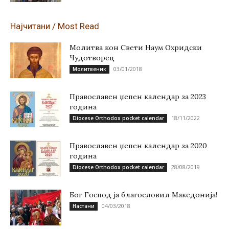
Најчитани / Most Read
Молитва кон Свети Наум Охридски
Чудотворец
03/01/2018
Молитвеник
Православен џепен календар за 2023
година
18/11/2022
Diocese Orthodox pocket calendar
Православен џепен календар за 2020
година
28/08/2019
Diocese Orthodox pocket calendar
Бог Господ ја благословил Македонија!
04/03/2018
Настани