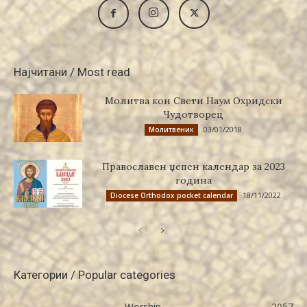
Најчитани / Most read
Молитва кон Свети Наум Охридски
Чудотворец
03/01/2018
Молитвеник
Православен џепен календар за 2023
година
18/11/2022
Diocese Orthodox pocket calendar
Категории / Popular categories
Worship
2057