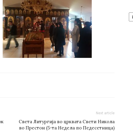
А
/
Ar
Next article
ок
Света Литургија во црквата Свети Никола
во Престон (5-та Недела по Педесетница)