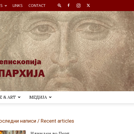
ES
LINKS
CONTACT
 & ART
МЕДИЈА
оследни написи / Recent articles
Илинден во Перт