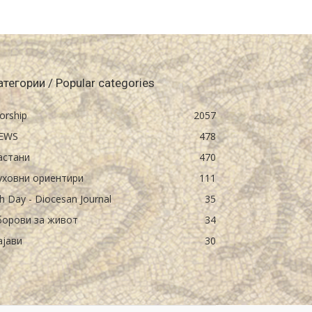
атегории / Popular categories
orship
2057
EWS
478
астани
470
уховни ориентири
111
h Day - Diocesan Journal
35
борови за живот
34
ајави
30