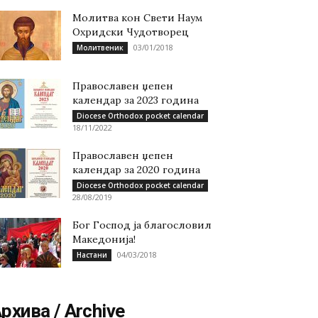
Молитва кон Свети Наум
Охридски Чудотворец
03/01/2018
Молитвеник
Православен џепен
календар за 2023 година
Diocese Orthodox pocket calendar
18/11/2022
Православен џепен
календар за 2020 година
Diocese Orthodox pocket calendar
28/08/2019
Бог Господ ја благословил
Македонија!
04/03/2018
Настани
рхива / Archive