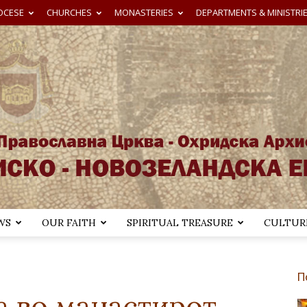
OCESE
CHURCHES
MONASTERIES
DEPARTMENTS & MINISTRI
WS
OUR FAITH
SPIRITUAL TREASURE
CULTURE
Австралиско-
П
а во манастирот