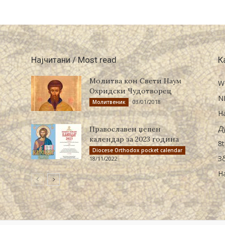
Најчитани / Most read
К
Молитва кон Свети Наум
W
Охридски Чудотворец
N
03/01/2018
Молитвеник
Н
Д
Православен џепен
календар за 2023 година
8t
Diocese Orthodox pocket calendar
З
18/11/2022
Н