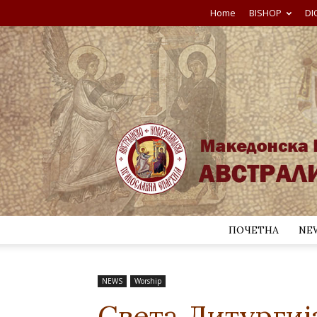
Home
BISHOP
DI
ПОЧЕТНА
NE
NEWS
Worship
Света Литургиј