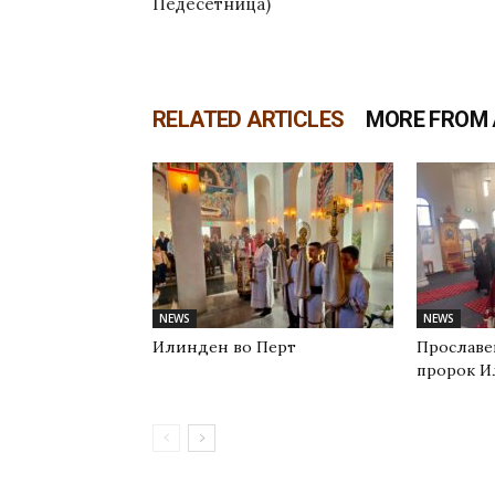
Педесетница)
RELATED ARTICLES
MORE FROM
NEWS
NEWS
Илинден во Перт
Прославе
пророк И