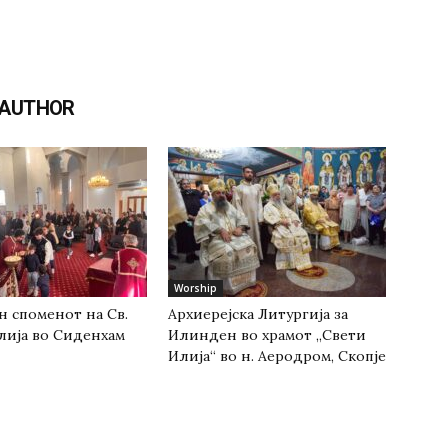
 AUTHOR
Worship
н споменот на Св.
Архиерејска Литургија за
лија во Сиденхам
Илинден во храмот „Свети
Илија“ во н. Аеродром, Скопје