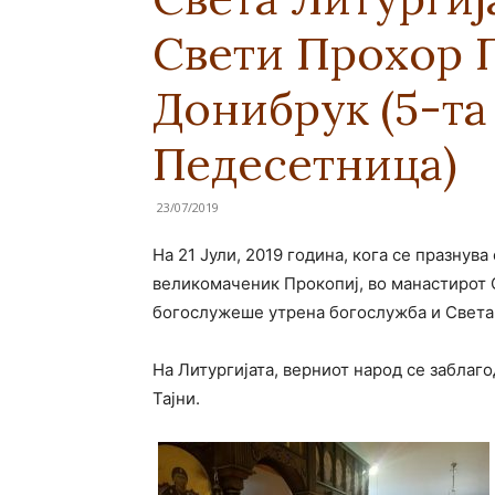
Свети Прохор 
Донибрук (5-та
Педесетница)
23/07/2019
На 21 Јули, 2019 година, кога се празну
великомаченик Прокопиј, во манастирот 
богослужеше утрена богослужба и Света 
На Литургијата, верниот народ се заблаг
Тајни.