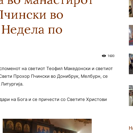
Пчински во
новозеландска
 Недела по
Епархија
1600
ва споменот на светиот Теофил Македонски и светиот
Свети Прохор Пчински во Донибрук, Мелбурн, се
Литургија.
одари на Бога и се причести со Светите Христови
Н