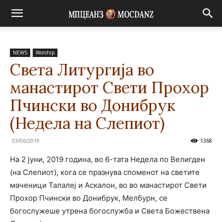
NEWS
Worship
Света Литургија во
манастирот Свети Прохор
Пчински во Донибрук
(Недела на Слепиот)
03/06/2019
1368
На 2 јуни, 2019 година, во 6-тата Недела по Велигден
(на Слепиот), кога се празнува споменот на светите
маченици Талалеј и Аскалон, во во манастирот Свети
Прохор Пчински во Донибрук, Мелбурн, се
богослужеше утрена богослужба и Света Божествена