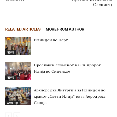
Слепиот)
RELATED ARTICLES
MORE FROM AUTHOR
Илинден во Перт
NEWS
Прославен споменот на Св. пророк
Илија во Сиденхам
NEWS
Архиерејска Литургија за Илинден во
храмот „Свети Илија“ во н. Аеродром,
Скопје
Worship