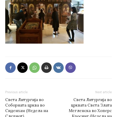
Previous article
Next article
Света Литургија во
Света Литургија во
Соборната црква во
црквата Света Злата
Сиденхам (Недела на
Мегленска во Хоперс
Слепиот)
Кросинг (Недела на