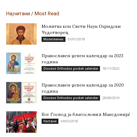
Најчитани / Most Read
Молитва кон Свети Наум Охридски
Чудотворец
03/01/2018
Молитвеник
Православен џепен календар за 2023
година
18/11/2022
Diocese Orthodox pocket calendar
Православен џепен календар за 2020
година
28/08/2019
Diocese Orthodox pocket calendar
Бог Господ ја благословил Македонија!
04/03/2018
Настани