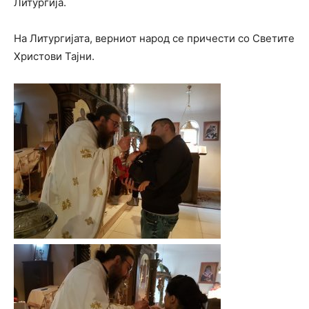
Литургија.
На Литургијата, верниот народ се причести со Светите
Христови Тајни.