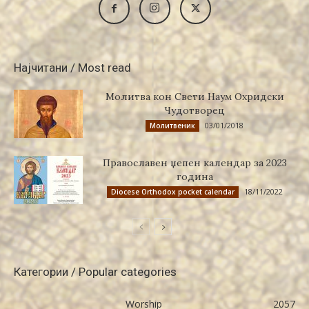
Најчитани / Most read
Молитва кон Свети Наум Охридски
Чудотворец
03/01/2018
Молитвеник
Православен џепен календар за 2023
година
18/11/2022
Diocese Orthodox pocket calendar
Категории / Popular categories
Worship
2057