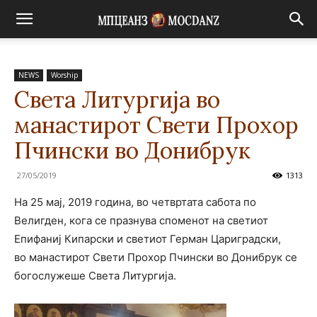
NEWS
Worship
Света Литургија во
манастирот Свети Прохор
Пчински во Донибрук
27/05/2019
1313
На 25 мај, 2019 година, во четвртата сабота по
Велигден, кога се празнува споменот на светиот
Епифаниј Кипарски и светиот Герман Цариградски,
во манастирот Свети Прохор Пчински во Донибрук се
богослужеше Света Литургија.