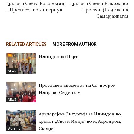
црквата Света Богородица
црквата Свети Никола во
– Пречиста во Ливерпул
Престон (Недела на
Самарјанката)
RELATED ARTICLES
MORE FROM AUTHOR
Илинден во Перт
NEWS
Прославен споменот на Св. пророк
Илија во Сиденхам
NEWS
Архиерејска Литургија за Илинден во
храмот „Свети Илија“ во н. Аеродром,
Скопје
Worship