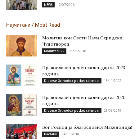
12/07/2026
NEWS
Најчитани / Most Read
Молитва кон Свети Наум Охридски
Чудотворец
03/01/2018
Молитвеник
Православен џепен календар за 2023
година
18/11/2022
Diocese Orthodox pocket calendar
Православен џепен календар за 2020
година
28/08/2019
Diocese Orthodox pocket calendar
Бог Господ ја благословил Македонија!
04/03/2018
Настани