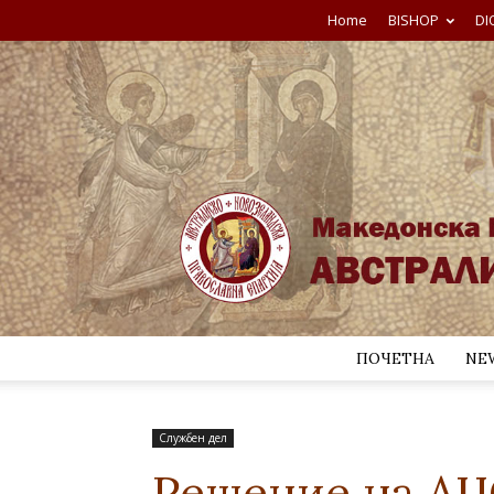
Home
BISHOP
DI
ПОЧЕТНА
NE
Службен дел
Решение на АЦ