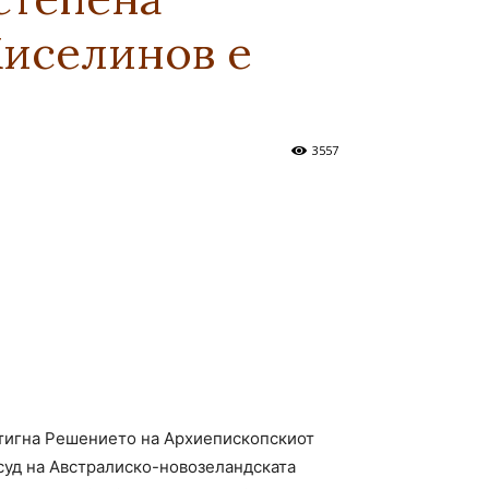
Киселинов е
3557
стигна Решението на Архиепископскиот
н суд на Австралиско-новозеландската