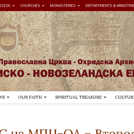
OCESE
CHURCHES
MONASTERIES
DEPARTMENTS & MINISTRI
WS
OUR FAITH
SPIRITUAL TREASURE
CULTURE
Австралиско-
С на МПЦ-ОА – Второ