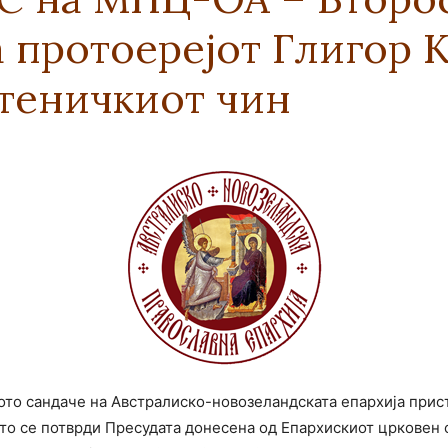
а протоерејот Глигор 
новозеландска
теничкиот чин
Епархија
кото сандаче на Австралиско-новозеландската епархија при
о што се потврди Пресудата донесена од Епархискиот цркове