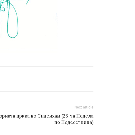
Next article
орната црква во Сиденхам (23-та Недела
по Педесетница)