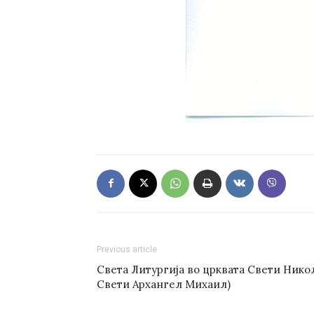
Previous article
Света Литургија во црквата Свети Никол
Свети Архангел Михаил)