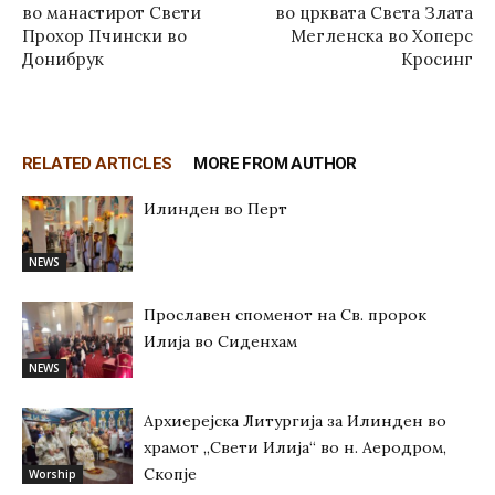
во манастирот Свети
во црквата Света Злата
Прохор Пчински во
Мегленска во Хоперс
Донибрук
Кросинг
RELATED ARTICLES
MORE FROM AUTHOR
Илинден во Перт
NEWS
Прославен споменот на Св. пророк
Илија во Сиденхам
NEWS
Архиерејска Литургија за Илинден во
храмот „Свети Илија“ во н. Аеродром,
Скопје
Worship