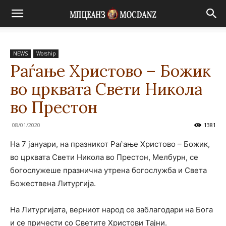
NEWS
Worship
Раѓање Христово – Божик
во црквата Свети Никола
во Престон
08/01/2020
1381
На 7 јануари, на празникот Раѓање Христово – Божик,
во црквата Свети Никола во Престон, Мелбурн, се
богослужеше празнична утрена богослужба и Света
Божествена Литургија.
На Литургијата, верниот народ се заблагодари на Бога
и се причести со Светите Христови Тајни.