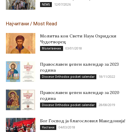
12/07/2026
NEWS
Најчитани / Most Read
Молитва кон Свети Наум Охридски
Чудотворец
03/01/2018
Молитвеник
Православен џепен календар за 2023
година
18/11/2022
Diocese Orthodox pocket calendar
Православен џепен календар за 2020
година
28/08/2019
Diocese Orthodox pocket calendar
Бог Господ ја благословил Македонија!
04/03/2018
Настани