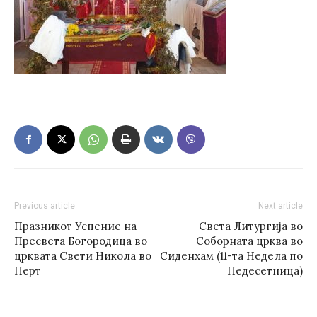
Previous article
Next article
Празникот Успение на
Света Литургија во
Пресвета Богородица во
Соборната црква во
црквата Свети Никола во
Сиденхам (11-та Недела по
Перт
Педесетница)