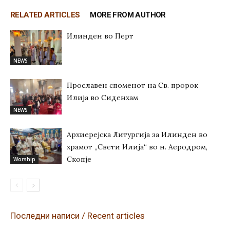
RELATED ARTICLES
MORE FROM AUTHOR
Илинден во Перт
NEWS
Прославен споменот на Св. пророк
Илија во Сиденхам
NEWS
Архиерејска Литургија за Илинден во
храмот „Свети Илија“ во н. Аеродром,
Скопје
Worship
Последни написи / Recent articles