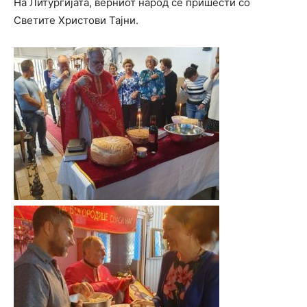
На Литургијата, верниот народ се пришести со
Светите Христови Тајни.