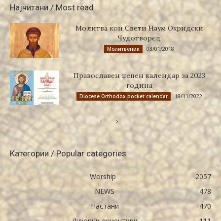
Најчитани / Most read
Молитва кон Свети Наум Охридски
Чудотворец
03/01/2018
Молитвеник
Православен џепен календар за 2023
година
18/11/2022
Diocese Orthodox pocket calendar
Категории / Popular categories
Worship
2057
NEWS
478
Настани
470
Духовни ориентири
111