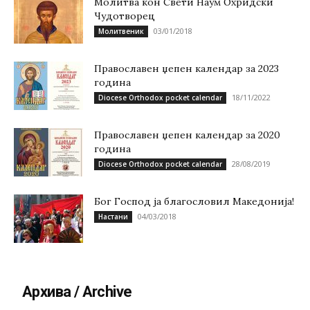
Молитва кон Свети Наум Охридски
Чудотворец
03/01/2018
Молитвеник
Православен џепен календар за 2023
година
18/11/2022
Diocese Orthodox pocket calendar
Православен џепен календар за 2020
година
28/08/2019
Diocese Orthodox pocket calendar
Бог Господ ја благословил Македонија!
04/03/2018
Настани
Архива / Archive