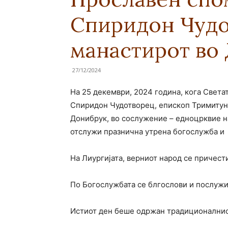
Спиридон Чудо
манастирот во
27/12/2024
На 25 декември, 2024 година, кога Света
Спиридон Чудотворец, епископ Тримитун
Донибрук, во сослужение – едноцрквие 
отслужи празнична утрена богослужба и
На Лиургијата, верниот народ се причест
По Богослужбата се блгослови и послужи
Истиот ден беше одржан традиционалнио