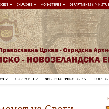
OCESE
CHURCHES
MONASTERIES
DEPARTMENTS & MINISTRI
WS
OUR FAITH
SPIRITUAL TREASURE
CULTURE
Австралиско-
П
менот на Свети