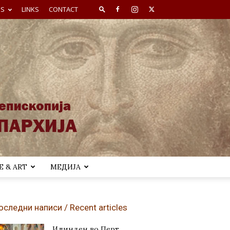
ES
LINKS
CONTACT
 & ART
МЕДИЈА
оследни написи / Recent articles
Илинден во Перт