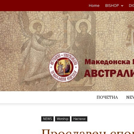
Home
BISHOP
DI
ПОЧЕТНА
NE
NEWS
Worship
Настани
Прославен спо