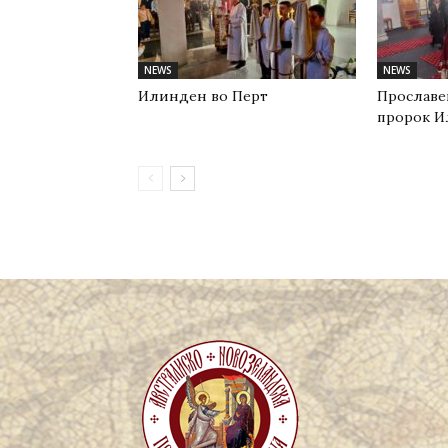
NEWS
NEWS
Илинден во Перт
Прославе
пророк И