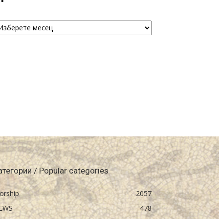
рхива
chive
атегории / Popular categories
orship
2057
EWS
478