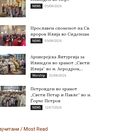
05/08/2026
NEWS
Прославен споменот на Св.
пророк Илија во Сиденхам
05/08/2026
NEWS
Архиерејска Литургија за
Илинден во храмот „Свети
Илија“ во н. Аеродром,...
02/08/2026
Worship
Петровден во храмот
„Свети Петар и Павле“ во н.
Ѓорче Петров
12/07/2026
NEWS
ајчитани / Most Read