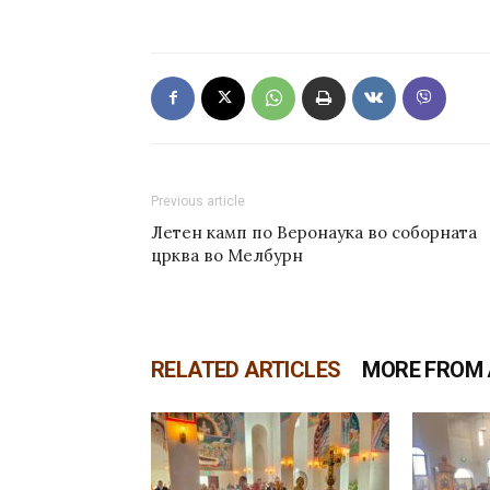
Previous article
Летен камп по Веронаука во соборната
црква во Мелбурн
RELATED ARTICLES
MORE FROM