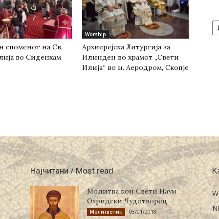
А
/
Worship
Ar
н споменот на Св.
Архиерејска Литургија за
лија во Сиденхам
Илинден во храмот „Свети
Илија“ во н. Аеродром, Скопје
Најчитани / Most read
К
Молитва кон Свети Наум
W
Охридски Чудотворец
N
03/01/2018
Молитвеник