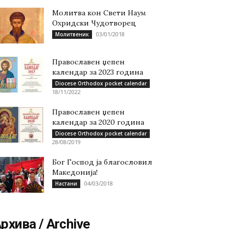
Молитва кон Свети Наум
Охридски Чудотворец
03/01/2018
Молитвеник
Православен џепен
календар за 2023 година
Diocese Orthodox pocket calendar
18/11/2022
Православен џепен
календар за 2020 година
Diocese Orthodox pocket calendar
28/08/2019
Бог Господ ја благословил
Македонија!
04/03/2018
Настани
рхива / Archive