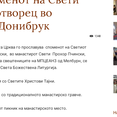
творец во
новозеландска
 Донибрук
1348
та Црква го прославува споменот на Светиот
Епархија
ски, во манастирот Свети Прохор Пчински,
на свештениците на МПЦЕАНЗ од Мелбурн, се
 Света Божествена Литургија.
и со Светите Христови Тајни.
 со традиционалното манастирско гравче.
т пикник на манастирското место.
Н