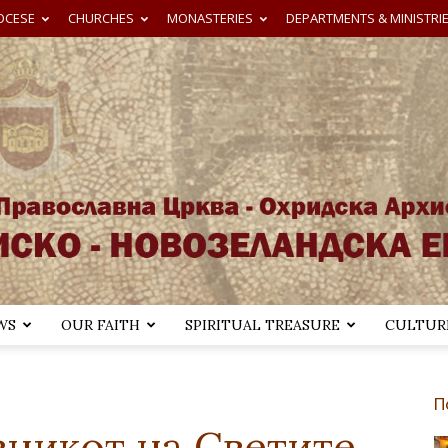
OCESE
CHURCHES
MONASTERIES
DEPARTMENTS & MINISTRI
WS
OUR FAITH
SPIRITUAL TREASURE
CULTURE
Австралиско-
П
зникот на Светите