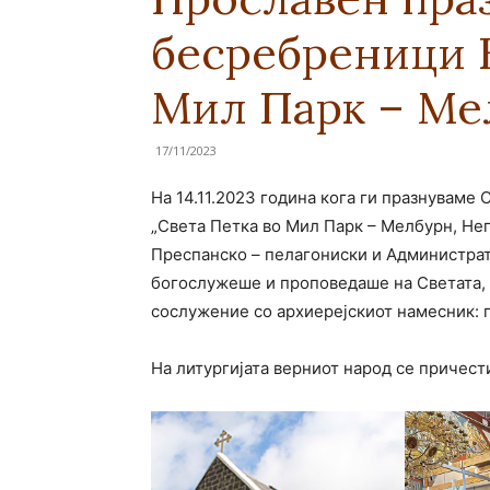
бесребреници К
Мил Парк – Ме
17/11/2023
На 14.11.2023 година кога ги празнуваме
„Света Петка во Мил Парк – Мелбурн, Н
Преспанско – пелагониски и Администрат
богослужеше и проповедаше на Светата, 
сослужение со архиерејскиот намесник: п
На литургијата верниот народ се причест