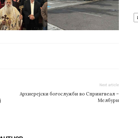
А
/
Ar
Next article
Архиерејски богослужби во Спрингвеал –
ј
Мелбурн