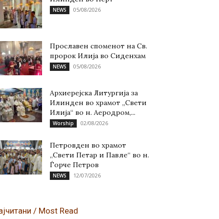
05/08/2026
NEWS
Прославен споменот на Св.
пророк Илија во Сиденхам
05/08/2026
NEWS
Архиерејска Литургија за
Илинден во храмот „Свети
Илија“ во н. Аеродром,...
02/08/2026
Worship
Петровден во храмот
„Свети Петар и Павле“ во н.
Ѓорче Петров
12/07/2026
NEWS
ајчитани / Most Read