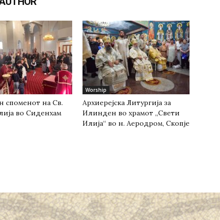
 AUTHOR
Worship
н споменот на Св.
Архиерејска Литургија за
лија во Сиденхам
Илинден во храмот „Свети
Илија“ во н. Аеродром, Скопје