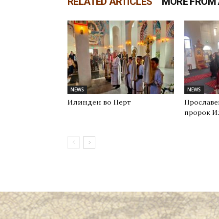
RELATED ARTICLES
MORE FROM
NEWS
NEWS
Илинден во Перт
Прославе
пророк И