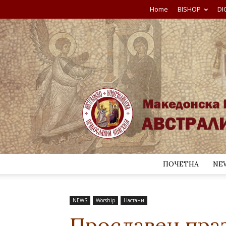
Home
BISHOP
DI
ПОЧЕТНА
NE
NEWS
Worship
Настани
Прославен пра