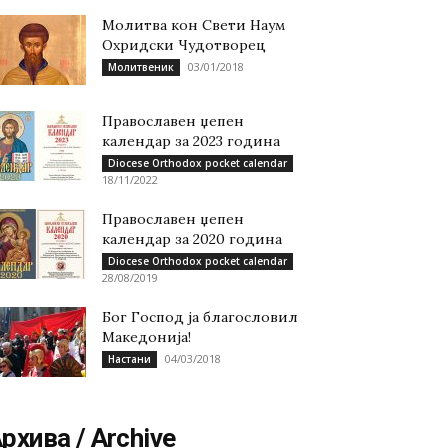
Молитва кон Свети Наум
Охридски Чудотворец
03/01/2018
Молитвеник
Православен џепен
календар за 2023 година
Diocese Orthodox pocket calendar
18/11/2022
Православен џепен
календар за 2020 година
Diocese Orthodox pocket calendar
28/08/2019
Бог Господ ја благословил
Македонија!
04/03/2018
Настани
рхива / Archive