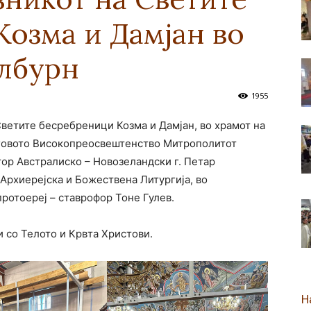
озма и Дамјан во
новозеландска
лбурн
1955
 Светите бесребреници Козма и Дамјан, во храмот на
Епархија
еговото Високопреосвештенство Митрополитот
ор Австралиско – Новозеландски г. Петар
Архиерејска и Божествена Литургија, во
ротоереј – ставрофор Тоне Гулев.
и со Телото и Крвта Христови.
Н