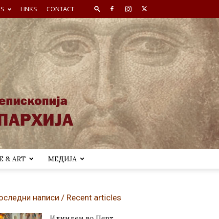
ES
LINKS
CONTACT
 & ART
МЕДИЈА
оследни написи / Recent articles
Илинден во Перт