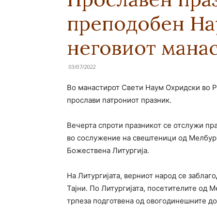
преподобен На
неговиот мана
03/07/2022
Во манастирот Свети Наум Охридски во Ро
прослави патрониот празник.
Вечерта спроти празникот се отслужи пра
во сослужение на свештеници од Мелбур
Божествена Литургија.
На Литургијата, верниот народ се заблаг
Тајни. По Литургијата, посетителите од 
трпеза подготвена од овогодинешните д