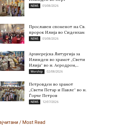
05/08/2026
NEWS
Прославен споменот на Св.
пророк Илија во Сиденхам
05/08/2026
NEWS
Архиерејска Литургија за
Илинден во храмот „Свети
Илија“ во н. Аеродром,...
02/08/2026
Worship
Петровден во храмот
„Свети Петар и Павле“ во н.
Ѓорче Петров
12/07/2026
NEWS
ајчитани / Most Read