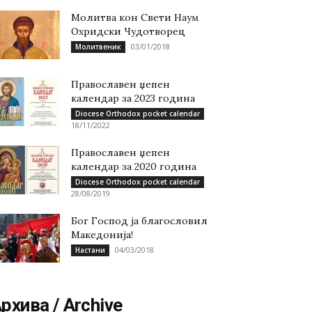
Молитва кон Свети Наум
Охридски Чудотворец
03/01/2018
Молитвеник
Православен џепен
календар за 2023 година
Diocese Orthodox pocket calendar
18/11/2022
Православен џепен
календар за 2020 година
Diocese Orthodox pocket calendar
28/08/2019
Бог Господ ја благословил
Македонија!
04/03/2018
Настани
рхива / Archive