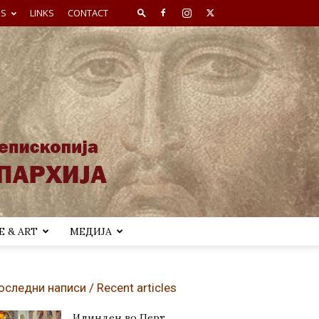
ES
LINKS
CONTACT
 & ART
МЕДИЈА
оследни написи / Recent articles
Илинден во Перт