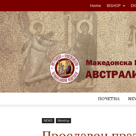
Home
BISHOP
DI
ПОЧЕТНА
NE
NEWS
Worship
Прославен пра