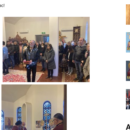
ас!
А