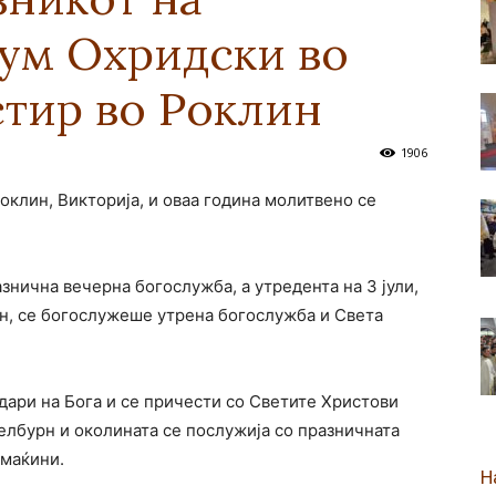
ум Охридски во
новозеландска
стир во Роклин
1906
клин, Викторија, и оваа година молитвено се
Епархија
знична вечерна богослужба, а утредента на 3 јули,
н, се богослужеше утрена богослужба и Света
одари на Бога и се причести со Светите Христови
Мелбурн и околината се послужија со празничната
омаќини.
Н