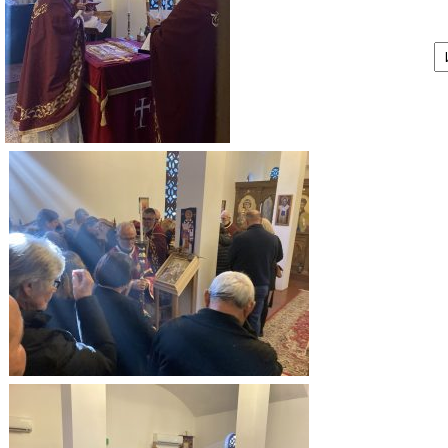
А
/
Ar