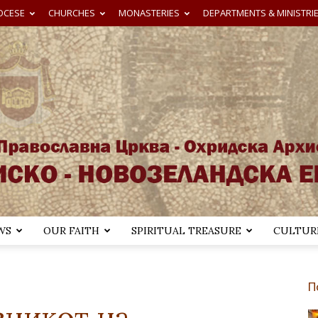
OCESE
CHURCHES
MONASTERIES
DEPARTMENTS & MINISTRI
WS
OUR FAITH
SPIRITUAL TREASURE
CULTURE
Австралиско-
П
зникот на