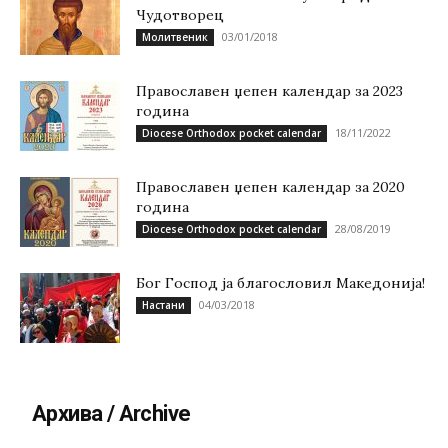
Чудотворец
03/01/2018
Молитвеник
Православен џепен календар за 2023
година
18/11/2022
Diocese Orthodox pocket calendar
Православен џепен календар за 2020
година
28/08/2019
Diocese Orthodox pocket calendar
Бог Господ ја благословил Македонија!
04/03/2018
Настани
Архива / Archive