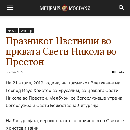
NEWS
Worship
Празникот Цветници во
црквата Свети Никола во
Престон
22/04/2019
1447
На 21 април, 2019 година, на празникот Влегување на
Господ Исус Христос во Ерусалим, во црквата Свети
Никола во Престон, Мелбурн, се богослужеше утрена
богослужба и Света Божествена Литургија.
На Литургијата, верниот народ се причести со Светите
Христови Тајни.