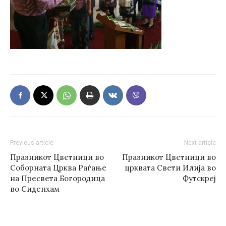
Previous article
Next article
Празникот Цветници во
Празникот Цветници во
Соборната Црква Раѓање
црквата Свети Илија во
на Пресвета Богородица
Футскреј
во Сиденхам