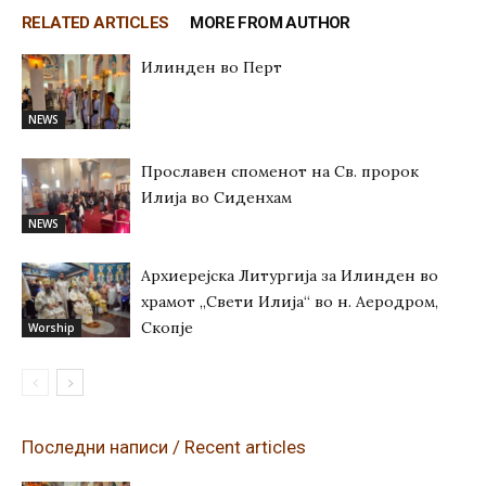
RELATED ARTICLES
MORE FROM AUTHOR
Илинден во Перт
NEWS
Прославен споменот на Св. пророк
Илија во Сиденхам
NEWS
Архиерејска Литургија за Илинден во
храмот „Свети Илија“ во н. Аеродром,
Скопје
Worship
Последни написи / Recent articles