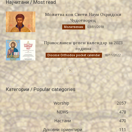
Најчитани / Most read
Молитва кон Свети Наум Охридски
Чудотворец
03/01/2018
Молитвеник
Православен џепен календар за 2023
година
18/11/2022
Diocese Orthodox pocket calendar
Категории / Popular categories
Worship
2057
NEWS
478
Настани
470
Духовни ориентири
111