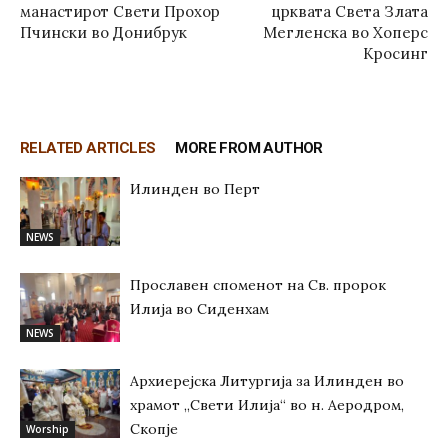
манастирот Свети Прохор
црквата Света Злата
Пчински во Донибрук
Мегленска во Хоперс
Кросинг
RELATED ARTICLES
MORE FROM AUTHOR
Илинден во Перт
NEWS
Прославен споменот на Св. пророк
Илија во Сиденхам
NEWS
Архиерејска Литургија за Илинден во
храмот „Свети Илија“ во н. Аеродром,
Скопје
Worship