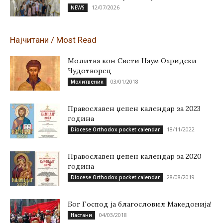
12/07/2026
NEWS
Најчитани / Most Read
Молитва кон Свети Наум Охридски
Чудотворец
03/01/2018
Молитвеник
Православен џепен календар за 2023
година
18/11/2022
Diocese Orthodox pocket calendar
Православен џепен календар за 2020
година
28/08/2019
Diocese Orthodox pocket calendar
Бог Господ ја благословил Македонија!
04/03/2018
Настани