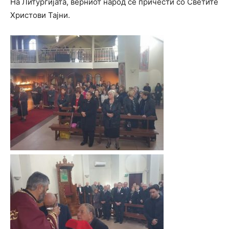
На Литургијата, верниот народ се причести со Светите
Христови Тајни.