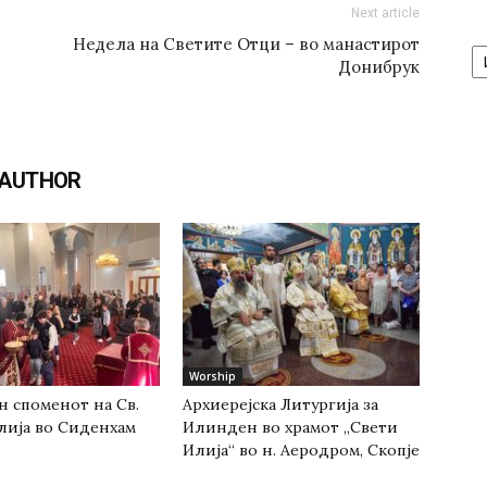
Next article
А
Недела на Светите Отци – во манастирот
/
Донибрук
Ar
 AUTHOR
Worship
н споменот на Св.
Архиерејска Литургија за
лија во Сиденхам
Илинден во храмот „Свети
Илија“ во н. Аеродром, Скопје