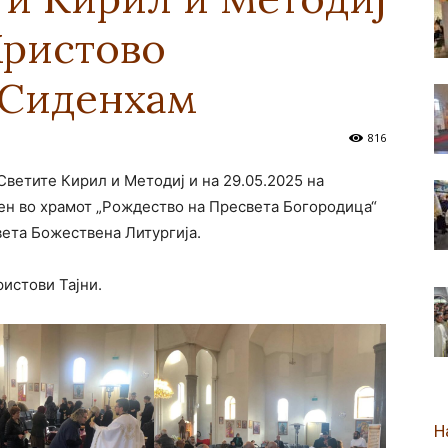
Христово
новозеландска
 Сиденхам
816
Светите Кирил и Методиј и на 29.05.2025 на
Епархија
ен во храмот „Рождество на Пресвета Богородица“
ета Божествена Литургија.
истови Тајни.
Н