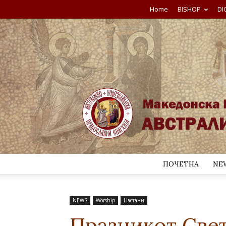
Home
BISHOP
DI
ПОЧЕТНА
NE
NEWS
Worship
Настани
Празникот Све