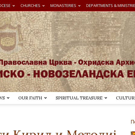
OCESE
CHURCHES
MONASTERIES
DEPARTMENTS & MINISTRI
WS
OUR FAITH
SPIRITUAL TREASURE
CULTURE
Австралиско-
П
ти Кирил и Методиј