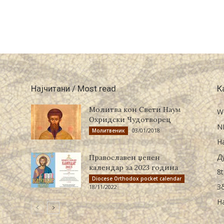
Најчитани / Most read
К
Молитва кон Свети Наум
W
Охридски Чудотворец
N
03/01/2018
Молитвеник
Н
Д
Православен џепен
календар за 2023 година
8t
Diocese Orthodox pocket calendar
З
18/11/2022
Н