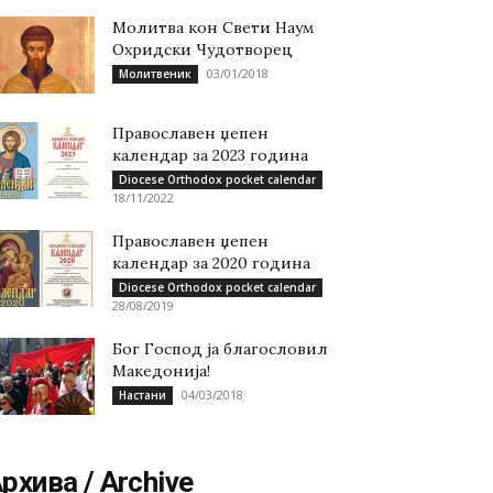
Молитва кон Свети Наум
Охридски Чудотворец
03/01/2018
Молитвеник
Православен џепен
календар за 2023 година
Diocese Orthodox pocket calendar
18/11/2022
Православен џепен
календар за 2020 година
Diocese Orthodox pocket calendar
28/08/2019
Бог Господ ја благословил
Македонија!
04/03/2018
Настани
рхива / Archive