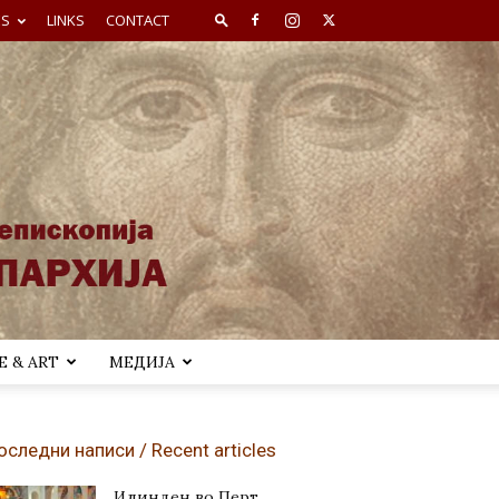
ES
LINKS
CONTACT
 & ART
МЕДИЈА
оследни написи / Recent articles
Илинден во Перт