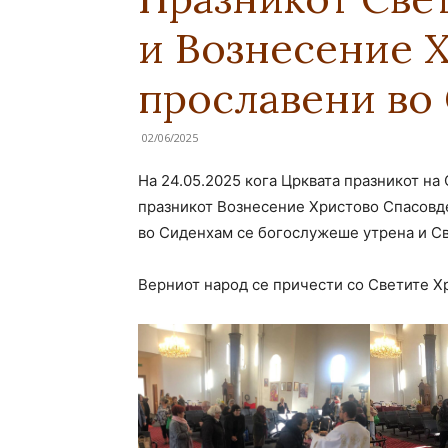
и Вознесение 
прославени во
02/06/2025
На 24.05.2025 кога Црквата празникот на 
празникот Вознесение Христово Спасовд
во Сиденхам се богослужеше утрена и Св
Верниот народ се причести со Светите Хр