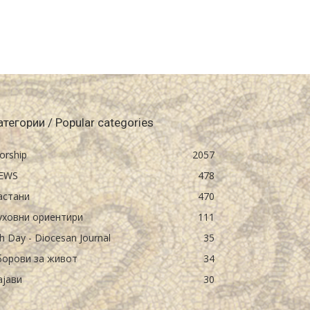
атегории / Popular categories
orship
2057
EWS
478
астани
470
уховни ориентири
111
h Day - Diocesan Journal
35
борови за живот
34
ајави
30