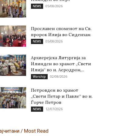
05/08/2026
NEWS
Прославен споменот на Св.
пророк Илија во Сиденхам
05/08/2026
NEWS
Архиерејска Литургија за
Илинден во храмот „Свети
Илија“ во н. Аеродром,...
02/08/2026
Worship
Петровден во храмот
„Свети Петар и Павле“ во н.
Ѓорче Петров
12/07/2026
NEWS
ајчитани / Most Read