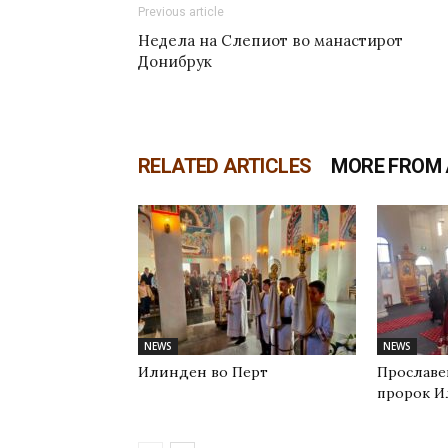
Previous article
Недела на Слепиот во манастирот
Донибрук
RELATED ARTICLES
MORE FROM
NEWS
NEWS
Илинден во Перт
Прославе
пророк И