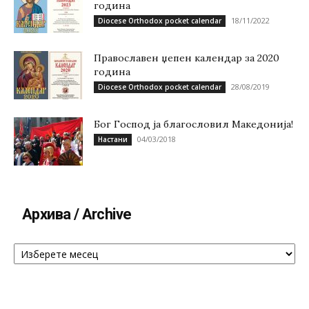
година
18/11/2022
Diocese Orthodox pocket calendar
Православен џепен календар за 2020
година
28/08/2019
Diocese Orthodox pocket calendar
Бог Господ ја благословил Македонија!
04/03/2018
Настани
Архива / Archive
Архива
/
Archive