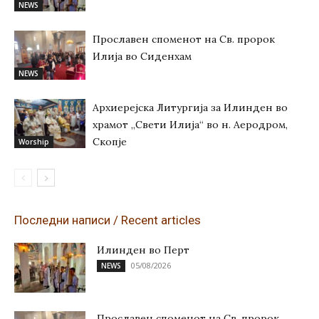
NEWS
Прославен споменот на Св. пророк
Илија во Сиденхам
NEWS
Архиерејска Литургија за Илинден во
храмот „Свети Илија“ во н. Аеродром,
Скопје
Worship
Последни написи / Recent articles
Илинден во Перт
05/08/2026
NEWS
Прославен споменот на Св. пророк