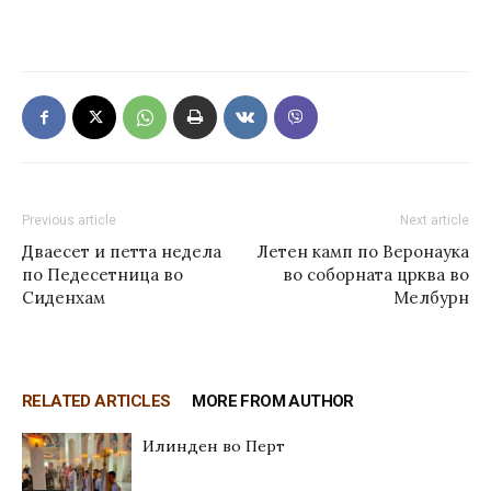
Previous article
Next article
Дваесет и петта недела
Летен камп по Веронаука
по Педесетница во
во соборната црква во
Сиденхам
Мелбурн
RELATED ARTICLES
MORE FROM AUTHOR
Илинден во Перт