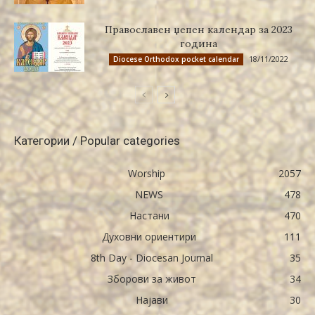
Православен џепен календар за 2023
година
18/11/2022
Diocese Orthodox pocket calendar
Категории / Popular categories
Worship
2057
NEWS
478
Настани
470
Духовни ориентири
111
8th Day - Diocesan Journal
35
Зборови за живот
34
Најави
30