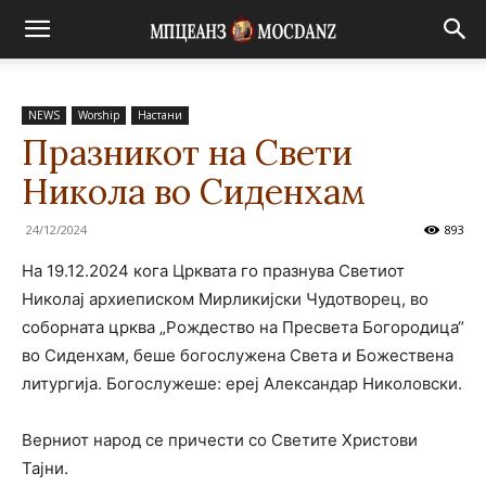
NEWS
Worship
Настани
Празникот на Свети
Никола во Сиденхам
24/12/2024
893
На 19.12.2024 кога Црквата го празнува Светиот
Николај архиеписком Мирликијски Чудотворец, во
соборната црква „Рождество на Пресвета Богородица“
во Сиденхам, беше богослужена Света и Божествена
литургија. Богослужеше: ереј Александар Николовски.
Верниот народ се причести со Светите Христови
Тајни.