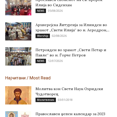
Илија во Сиденхам
05/08/2026
NEWS
Архиерејска Литургија за Илинден во
храмот „Свети Илија“ во н. Аеродром,...
02/08/2026
Worship
Петровден во храмот „Свети Петар и
Павле“ во н. Ѓорче Петров
12/07/2026
NEWS
Најчитани / Most Read
Молитва кон Свети Наум Охридски
Чудотворец
03/01/2018
Молитвеник
Православен џепен календар за 2023