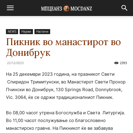
NEWS
Најави
Настани
Пикник во манастирот во
Донибрук
22/12/2023
2393
На 25 декември 2023 година, на празникот Свети
Спиридон Тримитунски, во Манастирот Свети Прохор
Пчински во Донибрук, 130 Springs Road, Donnybrook,
Vic. 3064, ќе се одржи традиционалниот Пикник.
Во 08,00 часот утрена Богослужба и Света Литургија.
Во 11,00 часот послужување со благословено
манастирско гравче. На Пикникот ќе ве забавува