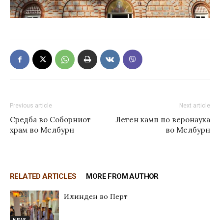
Previous article
Next article
Средба во Соборниот
Летен камп по веронаука
храм во Мелбурн
во Мелбурн
RELATED ARTICLES
MORE FROM AUTHOR
Илинден во Перт
NEWS