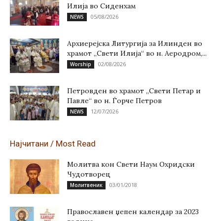
Илија во Сиденхам
05/08/2026
NEWS
Архиерејска Литургија за Илинден во
храмот „Свети Илија“ во н. Аеродром,...
02/08/2026
Worship
Петровден во храмот „Свети Петар и
Павле“ во н. Ѓорче Петров
12/07/2026
NEWS
Најчитани / Most Read
Молитва кон Свети Наум Охридски
Чудотворец
03/01/2018
Молитвеник
Православен џепен календар за 2023