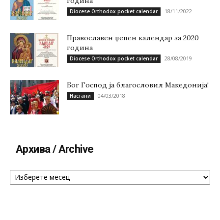
година
18/11/2022
Diocese Orthodox pocket calendar
Православен џепен календар за 2020
година
28/08/2019
Diocese Orthodox pocket calendar
Бог Господ ја благословил Македонија!
04/03/2018
Настани
Архива / Archive
Архива
/
Archive