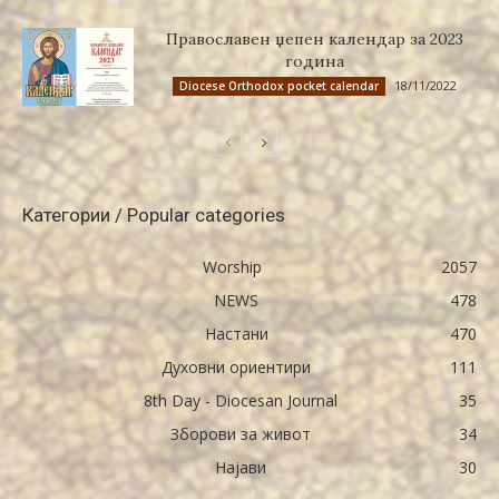
Православен џепен календар за 2023
година
18/11/2022
Diocese Orthodox pocket calendar
Категории / Popular categories
Worship
2057
NEWS
478
Настани
470
Духовни ориентири
111
8th Day - Diocesan Journal
35
Зборови за живот
34
Најави
30