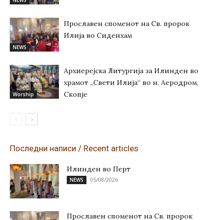
Прославен споменот на Св. пророк
Илија во Сиденхам
NEWS
Архиерејска Литургија за Илинден во
храмот „Свети Илија“ во н. Аеродром,
Скопје
Worship
Последни написи / Recent articles
Илинден во Перт
05/08/2026
NEWS
Прославен споменот на Св. пророк