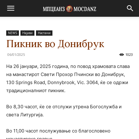
NEWS
Најави
Настани
Пикник во Донибрук
06/01/2025
1023
На 26 јануари, 2025 година, по повод храмовата слава
на манастирот Свети Прохор Пчински во Донибрук,
130 Springs Road, Donnybrook, Vic. 3064, ќе се одржи
традиционалниот пикник.
Во 8,30 часот, ќе се отслужи утрена Богослужба и
света Литургија.
Во 11,00 часот послужување со благословено
манастирско гравче.