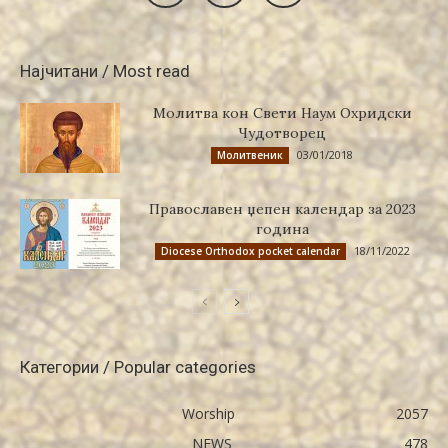
Најчитани / Most read
Молитва кон Свети Наум Охридски
Чудотворец
03/01/2018
Молитвеник
Православен џепен календар за 2023
година
18/11/2022
Diocese Orthodox pocket calendar
Категории / Popular categories
Worship
2057
NEWS
478