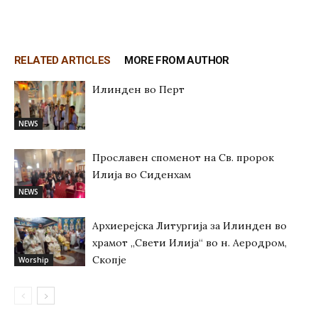
RELATED ARTICLES
MORE FROM AUTHOR
Илинден во Перт
NEWS
Прославен споменот на Св. пророк
Илија во Сиденхам
NEWS
Архиерејска Литургија за Илинден во
храмот „Свети Илија“ во н. Аеродром,
Скопје
Worship