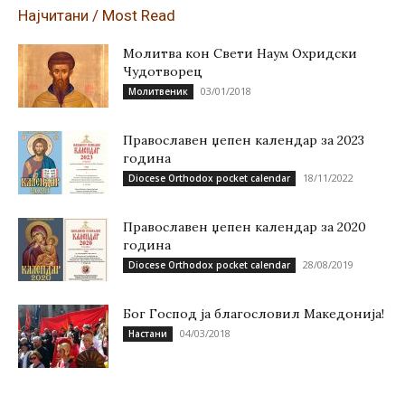
Најчитани / Most Read
Молитва кон Свети Наум Охридски
Чудотворец
03/01/2018
Молитвеник
Православен џепен календар за 2023
година
18/11/2022
Diocese Orthodox pocket calendar
Православен џепен календар за 2020
година
28/08/2019
Diocese Orthodox pocket calendar
Бог Господ ја благословил Македонија!
04/03/2018
Настани