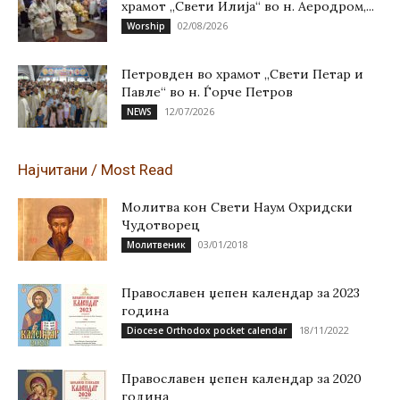
храмот „Свети Илија“ во н. Аеродром,...
02/08/2026
Worship
Петровден во храмот „Свети Петар и
Павле“ во н. Ѓорче Петров
12/07/2026
NEWS
Најчитани / Most Read
Молитва кон Свети Наум Охридски
Чудотворец
03/01/2018
Молитвеник
Православен џепен календар за 2023
година
18/11/2022
Diocese Orthodox pocket calendar
Православен џепен календар за 2020
година