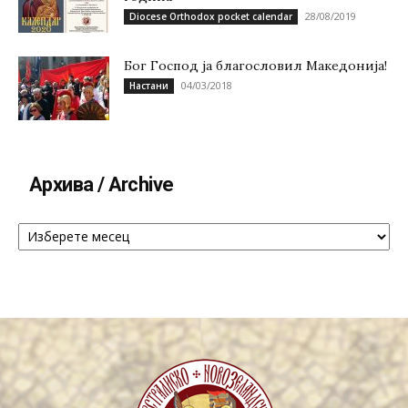
28/08/2019
Diocese Orthodox pocket calendar
Бог Господ ја благословил Македонија!
04/03/2018
Настани
Архива / Archive
Архива
/
Archive