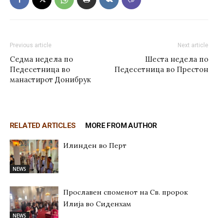
Previous article
Next article
Седма недела по
Шеста недела по
Педесетница во
Педесетница во Престон
манастирот Донибрук
RELATED ARTICLES
MORE FROM AUTHOR
Илинден во Перт
NEWS
Прославен споменот на Св. пророк
Илија во Сиденхам
NEWS