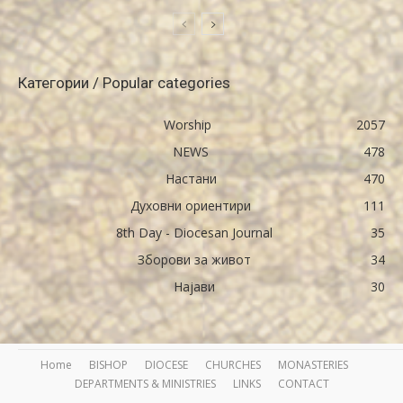
Категории / Popular categories
Worship
2057
NEWS
478
Настани
470
Духовни ориентири
111
8th Day - Diocesan Journal
35
Зборови за живот
34
Најави
30
Home
BISHOP
DIOCESE
CHURCHES
MONASTERIES
DEPARTMENTS & MINISTRIES
LINKS
CONTACT