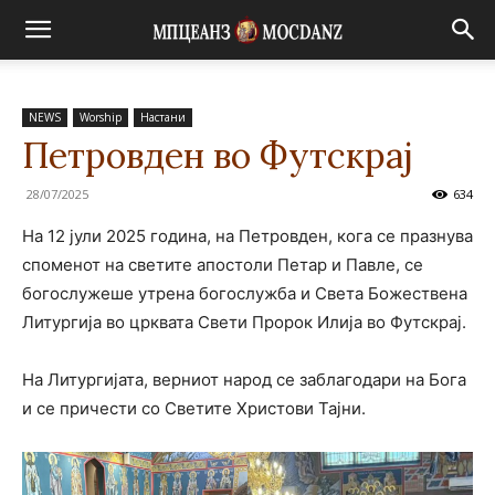
NEWS
Worship
Настани
Петровден во Футскрај
28/07/2025
634
На 12 јули 2025 година, на Петровден, кога се празнува
споменот на светите апостоли Петар и Павле, се
богослужеше утрена богослужба и Света Божествена
Литургија во црквата Свети Пророк Илија во Футскрај.
На Литургијата, верниот народ се заблагодари на Бога
и се причести со Светите Христови Тајни.