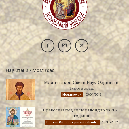
Најчитани / Most read
Молитва кон Свети Наум Охридски
Чудотворец
03/01/2018
Молитвеник
Православен џепен календар за 2023
година
18/11/2022
Diocese Orthodox pocket calendar