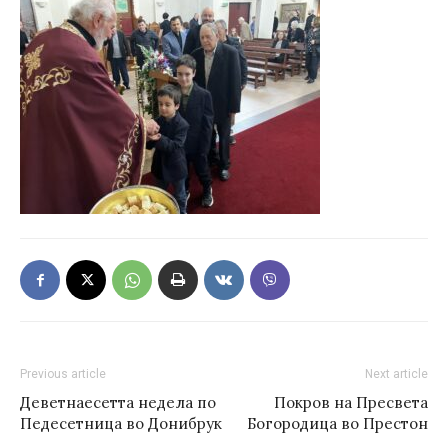
Previous article
Next article
Деветнаесетта недела по
Покров на Пресвета
Педесетница во Донибрук
Богородица во Престон