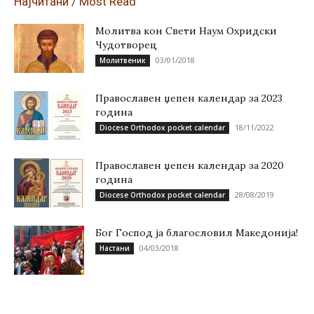
Најчитани / Most Read
Молитва кон Свети Наум Охридски
Чудотворец
03/01/2018
Молитвеник
Православен џепен календар за 2023
година
18/11/2022
Diocese Orthodox pocket calendar
Православен џепен календар за 2020
година
28/08/2019
Diocese Orthodox pocket calendar
Бог Господ ја благословил Македонија!
04/03/2018
Настани