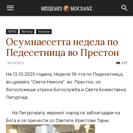
NEWS
Worship
Настани
Осумнаесетта недела по
Педесетница во Престон
28/10/2025
277
На 12.10.2025 година, Недела 18-тта по Педесетница,
во црквата “Свети Никола” во Престон, се
богослужеше утрена Богослужба и Света Божествена
Литургија.
На Литургијата, верниот народ се заблагодари на
Бога и се причести со Светите Христови Тајни.