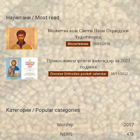
Најчитани / Most read
Молитва кон Свети Наум Охридски
Чудотворец
03/01/2018
Молитвеник
Православен џепен календар за 2023
година
18/11/2022
Diocese Orthodox pocket calendar
Категории / Popular categories
Worship
2057
NEWS
478