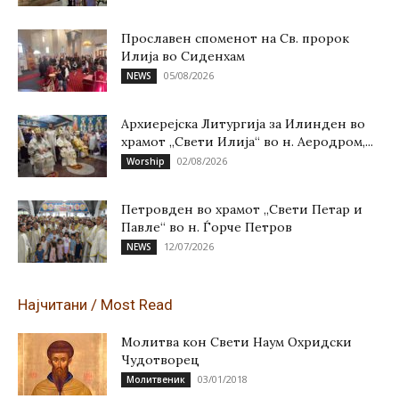
Прославен споменот на Св. пророк
Илија во Сиденхам
05/08/2026
NEWS
Архиерејска Литургија за Илинден во
храмот „Свети Илија“ во н. Аеродром,...
02/08/2026
Worship
Петровден во храмот „Свети Петар и
Павле“ во н. Ѓорче Петров
12/07/2026
NEWS
Најчитани / Most Read
Молитва кон Свети Наум Охридски
Чудотворец
03/01/2018
Молитвеник