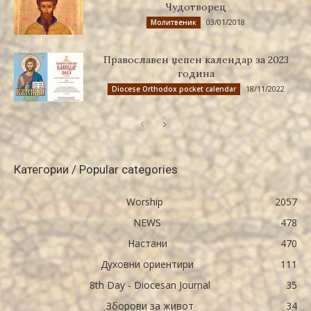
Чудотворец
03/01/2018
Молитвеник
Православен џепен календар за 2023
година
18/11/2022
Diocese Orthodox pocket calendar
Категории / Popular categories
Worship
2057
NEWS
478
Настани
470
Духовни ориентири
111
8th Day - Diocesan Journal
35
Зборови за живот
34