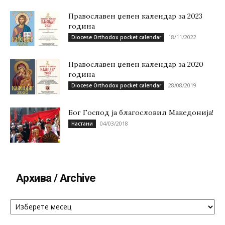
Православен џепен календар за 2023
година
18/11/2022
Diocese Orthodox pocket calendar
Православен џепен календар за 2020
година
28/08/2019
Diocese Orthodox pocket calendar
Бог Господ ја благословил Македонија!
04/03/2018
Настани
Архива / Archive
Архива
/
Archive