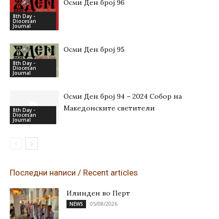
Осми Ден број 96
8th Day -
Diocesan
Journal
Осми Ден број 95
8th Day -
Diocesan
Journal
Осми Ден број 94 – 2024 Собор на
Македонските светители
8th Day -
Diocesan
Journal
Последни написи / Recent articles
Илинден во Перт
05/08/2026
NEWS