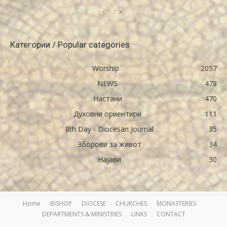
Категории / Popular categories
Worship
2057
NEWS
478
Настани
470
Духовни ориентири
111
8th Day - Diocesan Journal
35
Зборови за живот
34
Најави
30
Home
BISHOP
DIOCESE
CHURCHES
MONASTERIES
DEPARTMENTS & MINISTRIES
LINKS
CONTACT