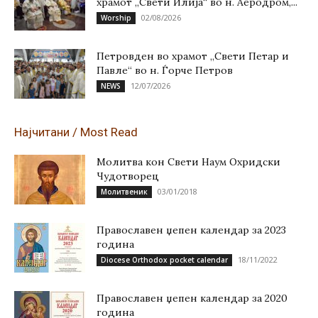
храмот „Свети Илија“ во н. Аеродром,...
02/08/2026
Worship
Петровден во храмот „Свети Петар и
Павле“ во н. Ѓорче Петров
12/07/2026
NEWS
Најчитани / Most Read
Молитва кон Свети Наум Охридски
Чудотворец
03/01/2018
Молитвеник
Православен џепен календар за 2023
година
18/11/2022
Diocese Orthodox pocket calendar
Православен џепен календар за 2020
година