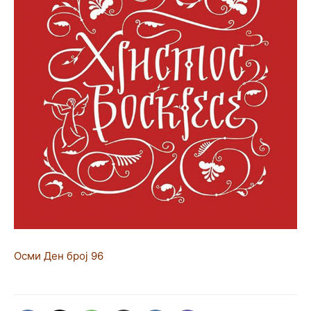
Осми Ден број 96