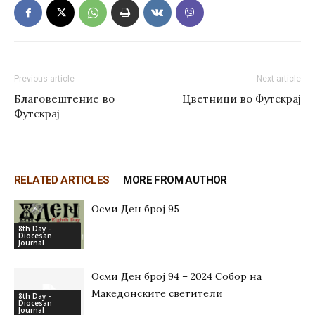
Previous article
Next article
Благовештение во
Цветници во Футскрај
Футскрај
RELATED ARTICLES
MORE FROM AUTHOR
Осми Ден број 95
8th Day -
Diocesan
Journal
Осми Ден број 94 – 2024 Собор на
Македонските светители
8th Day -
Diocesan
Journal