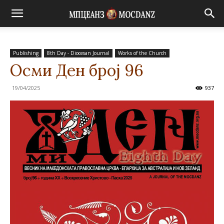
Publishing
8th Day - Diocesan Journal
Works of the Church
Осми Ден број 96
19/04/2025
937