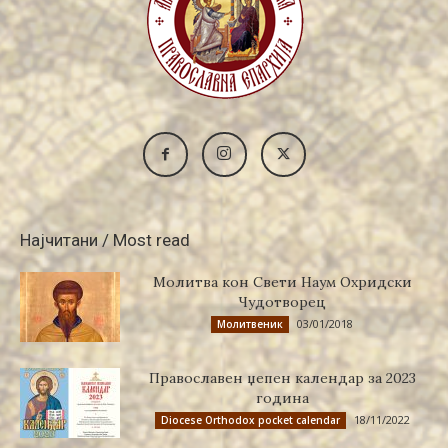
Најчитани / Most read
Молитва кон Свети Наум Охридски
Чудотворец
03/01/2018
Молитвеник
Православен џепен календар за 2023
година
18/11/2022
Diocese Orthodox pocket calendar