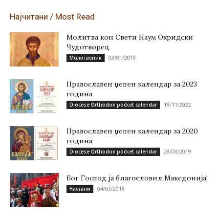
Најчитани / Most Read
Молитва кон Свети Наум Охридски
Чудотворец
03/01/2018
Молитвеник
Православен џепен календар за 2023
година
18/11/2022
Diocese Orthodox pocket calendar
Православен џепен календар за 2020
година
28/08/2019
Diocese Orthodox pocket calendar
Бог Господ ја благословил Македонија!
04/03/2018
Настани