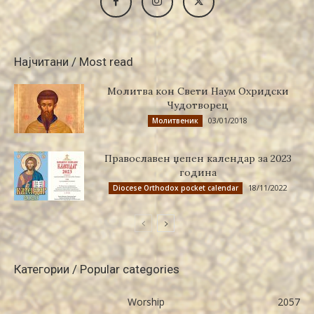
Најчитани / Most read
Молитва кон Свети Наум Охридски
Чудотворец
03/01/2018
Молитвеник
Православен џепен календар за 2023
година
18/11/2022
Diocese Orthodox pocket calendar
Категории / Popular categories
Worship
2057