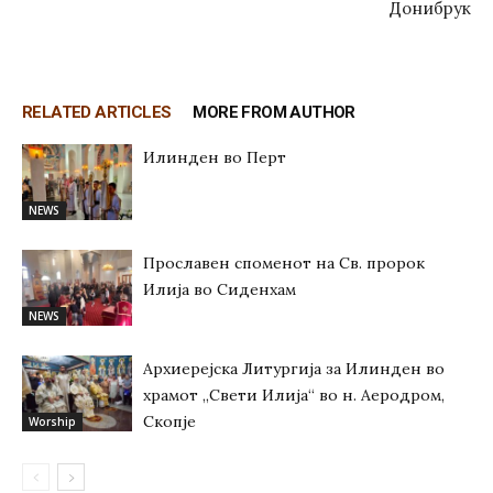
Донибрук
RELATED ARTICLES
MORE FROM AUTHOR
Илинден во Перт
NEWS
Прославен споменот на Св. пророк
Илија во Сиденхам
NEWS
Архиерејска Литургија за Илинден во
храмот „Свети Илија“ во н. Аеродром,
Скопје
Worship