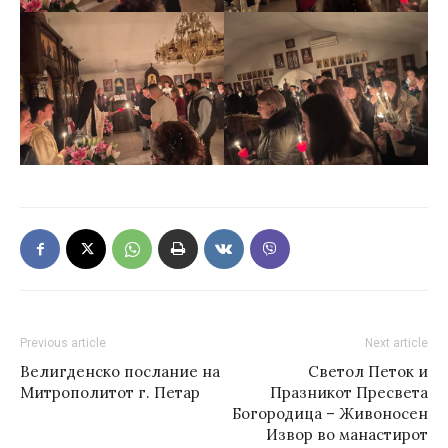
Previous article
Next article
Велигденско послание на
Светол Петок и
Митрополитот г. Петар
Празникот Пресвета
Богородица – Живоносен
Извор во манастирот