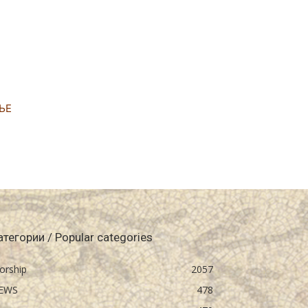
ЊЕ
атегории / Popular categories
orship
2057
EWS
478