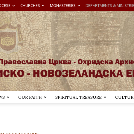
OCESE
CHURCHES
MONASTERIES
DEPARTMENTS & MINISTRI
WS
OUR FAITH
SPIRITUAL TREASURE
CULTURE
Австралиско-