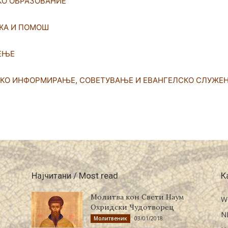
КО ОБРАЗОВАНИЕ
новозеландска
ЖА И ПОМОШ
ЕЊЕ
СКО ИНФОРМИРАЊЕ, СОВЕТУВАЊЕ И ЕВАНГЕЛСКО СЛУЖЕ
Епархија
Најчитани / Most read
К
Молитва кон Свети Наум
W
Охридски Чудотворец
N
03/01/2018
Молитвеник