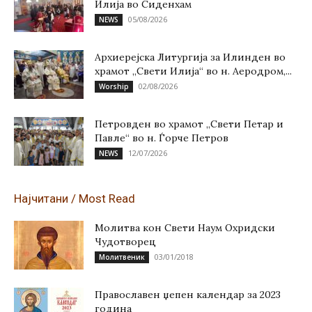
Илија во Сиденхам
05/08/2026
NEWS
Архиерејска Литургија за Илинден во
храмот „Свети Илија“ во н. Аеродром,...
02/08/2026
Worship
Петровден во храмот „Свети Петар и
Павле“ во н. Ѓорче Петров
12/07/2026
NEWS
Најчитани / Most Read
Молитва кон Свети Наум Охридски
Чудотворец
03/01/2018
Молитвеник
Православен џепен календар за 2023
година