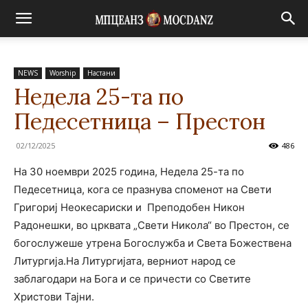
NEWS
Worship
Настани
Недела 25-та по
Педесетница – Престон
02/12/2025
486
На 30 ноември 2025 година, Недела 25-та по
Педесетница, кога се празнува споменот на Свети
Григориј Неокесариски и Преподобен Никон
Радонешки, во црквата „Свети Никола“ во Престон, се
богослужеше утрена Богослужба и Света Божествена
Литургија.На Литургијата, верниот народ се
заблагодари на Бога и се причести со Светите
Христови Тајни.