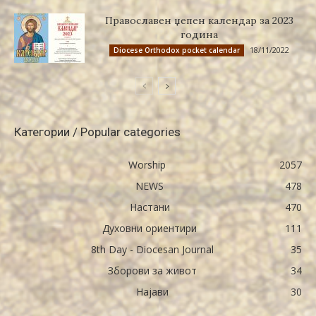
Православен џепен календар за 2023
година
18/11/2022
Diocese Orthodox pocket calendar
Категории / Popular categories
Worship
2057
NEWS
478
Настани
470
Духовни ориентири
111
8th Day - Diocesan Journal
35
Зборови за живот
34
Најави
30