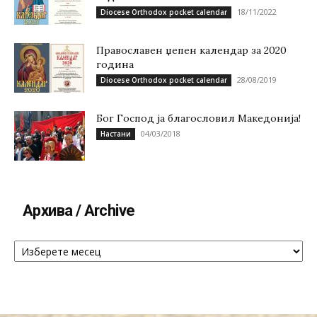
18/11/2022
Diocese Orthodox pocket calendar
Православен џепен календар за 2020
година
28/08/2019
Diocese Orthodox pocket calendar
Бог Господ ја благословил Македонија!
04/03/2018
Настани
Архива / Archive
Архива
/
Archive