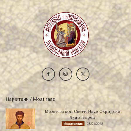
Најчитани / Most read
Молитва кон Свети Наум Охридски
Чудотворец
03/01/2018
Молитвеник