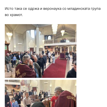
Исто така се одржа и веронаука со младинската група
во храмот.