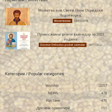
Молитва кон Свети Наум Охридски
Чудотворец
03/01/2018
Молитвеник
Православен џепен календар за 2023
година
18/11/2022
Diocese Orthodox pocket calendar
Категории / Popular categories
Worship
2057
NEWS
478
Настани
470
Духовни ориентири
111