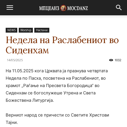
NEWS
Worship
Настани
Недела на Раслабениот во
Сиденхам
14/05/2025
1032
На 11.05.2025 кога Црквата ја празнува четвртата
Недела по Пасха, посветена на Раслабениот, во
храмот „Раѓање на Пресвета Богородица“ во
Сиденхам се богослужеше Утрена и Света
Божествена Литургија.
Верниот народ се причести со Светите Христови
Тајни.