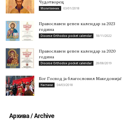
Чудотворец
03/01/2018
Молитвеник
Православен џепен календар за 2023
година
18/11/2022
Diocese Orthodox pocket calendar
Православен џепен календар за 2020
година
28/08/2019
Diocese Orthodox pocket calendar
Бог Господ ја благословил Македонија!
04/03/2018
Настани
Архива / Archive
Архива