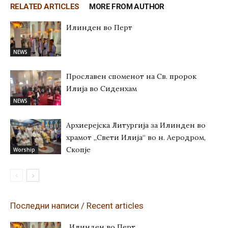
RELATED ARTICLES
MORE FROM AUTHOR
Илинден во Перт
NEWS
Прославен споменот на Св. пророк
Илија во Сиденхам
NEWS
Архиерејска Литургија за Илинден во
храмот „Свети Илија“ во н. Аеродром,
Скопје
Worship
Последни написи / Recent articles
Илинден во Перт