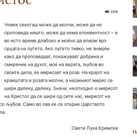
3650
новозеландска
Човек секогаш може да молчи, може да не
проповеда ништо, може да нема елоквентност – и
во исто време длабоко и моќно да влијае врз
срцата на луѓето. Ако луѓето тивко, не знаејќи
Епархија
како да проповедаат, покажуваат добрина и
смирение на духот, моќ на верата, љубов во
своите дела, ќе мирисаат на роза. На крајот на
краиштата и розата молчи, а нејзиниот мирис се
шири далеку, далеку. Значи, неопходно е мирисот
на Христос да се шири од сите нас, мирисот на
 со љубов. Само во ова ќе се открие Царството
ла.
Свети Лука Кримски
Н