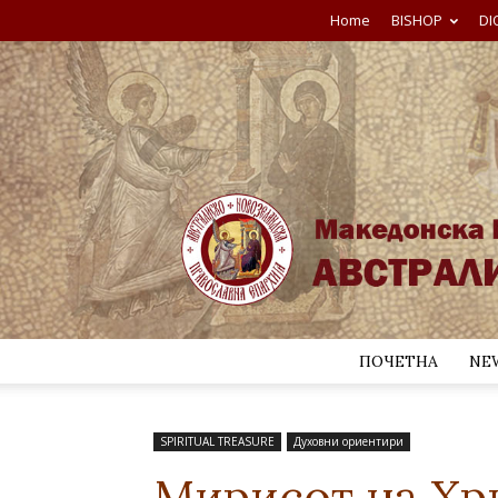
Home
BISHOP
DI
ПОЧЕТНА
NE
SPIRITUAL TREASURE
Духовни ориентири
Мирисот на Хр