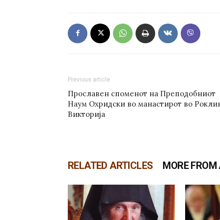
Previous article
Прославен споменот на Преподобниот
Наум Охридски во манастирот во Роклин
Викторија
RELATED ARTICLES
MORE FROM