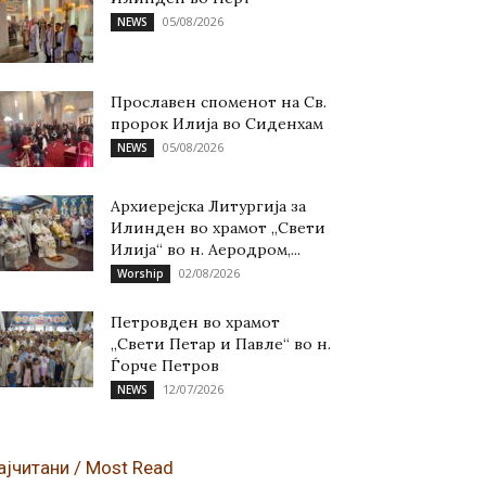
05/08/2026
NEWS
Прославен споменот на Св.
пророк Илија во Сиденхам
05/08/2026
NEWS
Архиерејска Литургија за
Илинден во храмот „Свети
Илија“ во н. Аеродром,...
02/08/2026
Worship
Петровден во храмот
„Свети Петар и Павле“ во н.
Ѓорче Петров
12/07/2026
NEWS
ајчитани / Most Read