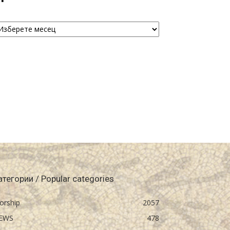
рхива
chive
атегории / Popular categories
orship
2057
EWS
478