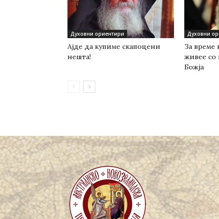
Духовни ориентири
Духовни ор
Ајде да купиме скапоцени
За време 
нешта!
живее со 
Божја