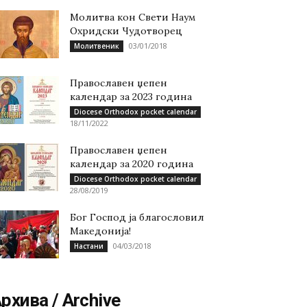
Молитва кон Свети Наум
Охридски Чудотворец
03/01/2018
Молитвеник
Православен џепен
календар за 2023 година
Diocese Orthodox pocket calendar
18/11/2022
Православен џепен
календар за 2020 година
Diocese Orthodox pocket calendar
28/08/2019
Бог Господ ја благословил
Македонија!
04/03/2018
Настани
рхива / Archive