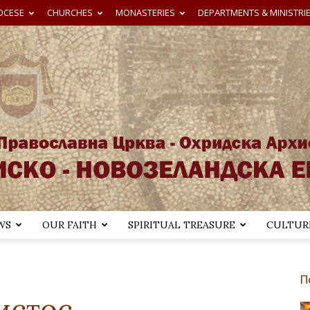
OCESE
CHURCHES
MONASTERIES
DEPARTMENTS & MINISTRI
WS
OUR FAITH
SPIRITUAL TREASURE
CULTURE
Австралиско-
П
истос