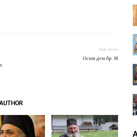
Next article
Осми ден бр. 81
,
 AUTHOR
А