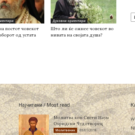
А
/
иентири
Духовни ориентири
Ar
на постот човекот
Што ли ќе ожнее човекот во
зборот од устата
нивата на својата душа?
Најчитани / Most read
К
Молитва кон Свети Наум
W
Охридски Чудотворец
N
03/01/2018
Молитвеник