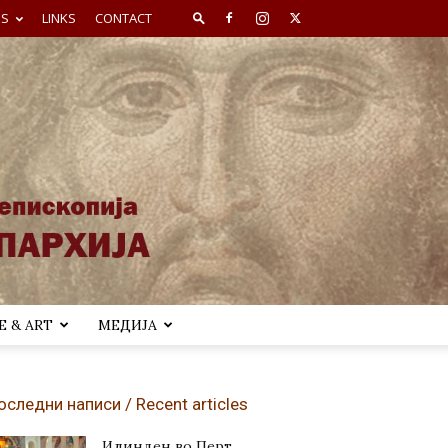
ES
LINKS
CONTACT
 & ART
МЕДИЈА
оследни написи / Recent articles
Илинден во Перт