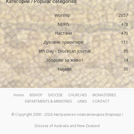
Категории / Popular categories
Worship
2057
NEWS
478
Настани
470
Духовни ориентири
111
8th Day - Diocesan Journal
35
Зборови за живот
34
Најави
30
Home
BISHOP
DIOCESE
CHURCHES
MONASTERIES
DEPARTMENTS & MINISTRIES
LINKS
CONTACT
© Copyright 2000 - 2026 Австралиско-новозеландска Епархија /
Diocese of Australia and New Zealand