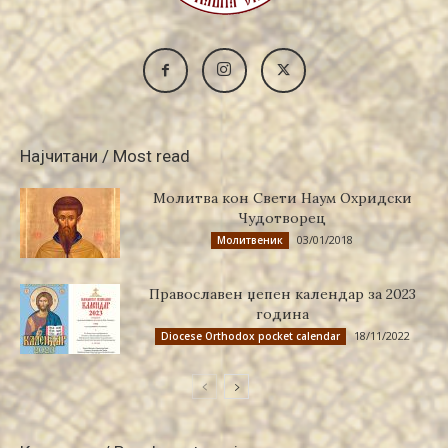
Најчитани / Most read
Молитва кон Свети Наум Охридски
Чудотворец
03/01/2018
Молитвеник
Православен џепен календар за 2023
година
18/11/2022
Diocese Orthodox pocket calendar