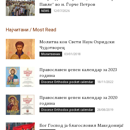
Павле“ во н. Ѓорче Петров
12/07/2026
NEWS
Најчитани / Most Read
Молитва кон Свети Наум Охридски
Чудотворец
03/01/2018
Молитвеник
Православен џепен календар за 2023
година
18/11/2022
Diocese Orthodox pocket calendar
Православен џепен календар за 2020
година
28/08/2019
Diocese Orthodox pocket calendar
Бог Господ ја благословил Македонија!