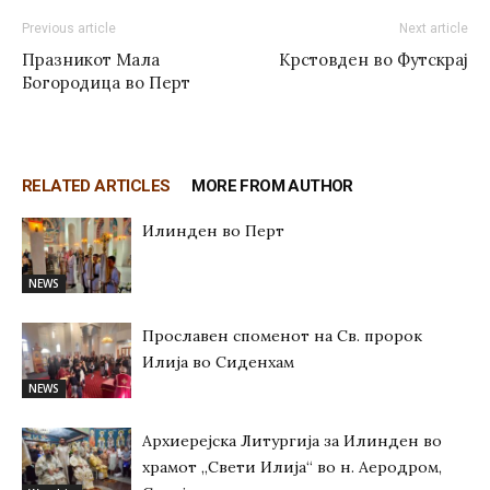
Previous article
Next article
Празникот Мала
Крстовден во Футскрај
Богородица во Перт
RELATED ARTICLES
MORE FROM AUTHOR
Илинден во Перт
NEWS
Прославен споменот на Св. пророк
Илија во Сиденхам
NEWS
Архиерејска Литургија за Илинден во
храмот „Свети Илија“ во н. Аеродром,