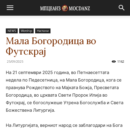
NEWS
Worship
Настани
Мала Богородица во
Футскрај
25/09/2025
1162
На 21 септември 2025 година, во Петнаесеттата
недела по Педесетница, на Мала Богородица, кога се
празнува Рождеството на Мајката Божја, Пресветата
Богородица, во црквата Свети Пророк Илија во
Футскрај, се богослужеше Утрена Богослужба и Света
Божествена Литургија.
На Литургијата, верниот народ се заблагодари на Бога