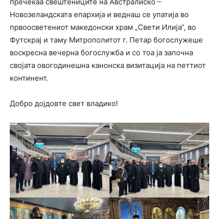
пречекаа свештениците на Австралиско –
Новозеландската епархија и веднаш се упатија во
првоосветениот македонски храм „Свети Илија“, во
Футскрај и таму Митрополитот г. Петар богослужеше
воскресна вечерна богослужба и со тоа ја започна
својата овогодинешна канонска визитација на петтиот
континент.
Добро дојдовте свет владико!