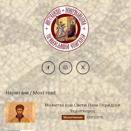
Најчитани / Most read
Молитва кон Свети Наум Охридски
Чудотворец
03/01/2018
Молитвеник