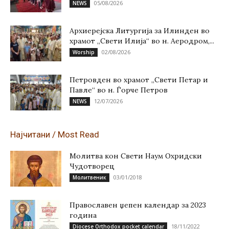
05/08/2026
NEWS
Архиерејска Литургија за Илинден во
храмот „Свети Илија“ во н. Аеродром,...
02/08/2026
Worship
Петровден во храмот „Свети Петар и
Павле“ во н. Ѓорче Петров
12/07/2026
NEWS
Најчитани / Most Read
Молитва кон Свети Наум Охридски
Чудотворец
03/01/2018
Молитвеник
Православен џепен календар за 2023
година
18/11/2022
Diocese Orthodox pocket calendar