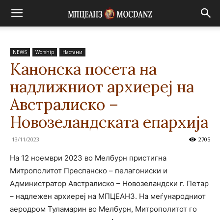
NEWS
Worship
Настани
Канонска посета на
надлижниот архиереј на
Австралиско –
Новозеландската епархија
13/11/2023
2705
На 12 ноември 2023 во Мелбурн пристигна
Митрополитот Преспанско – пелагониски и
Администратор Австралиско – Новозеландски г. Петар
– надлежен архиереј на МПЦЕАНЗ. На меѓународниот
аеродром Туламарин во Мелбурн, Митрополитот го