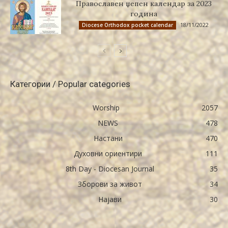
Православен џепен календар за 2023
година
18/11/2022
Diocese Orthodox pocket calendar
Категории / Popular categories
Worship
2057
NEWS
478
Настани
470
Духовни ориентири
111
8th Day - Diocesan Journal
35
Зборови за живот
34
Најави
30