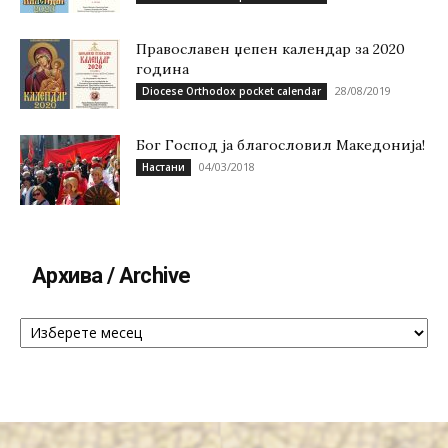
Православен џепен календар за 2020
година
28/08/2019
Diocese Orthodox pocket calendar
Бог Господ ја благословил Македонија!
04/03/2018
Настани
Архива / Archive
Архива
/
Archive