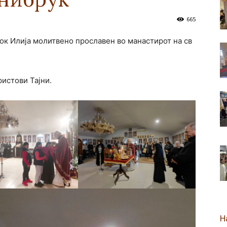
665
новозеландска
рок Илија молитвено прославен во манастирот на св
истови Тајни.
Епархија
Н