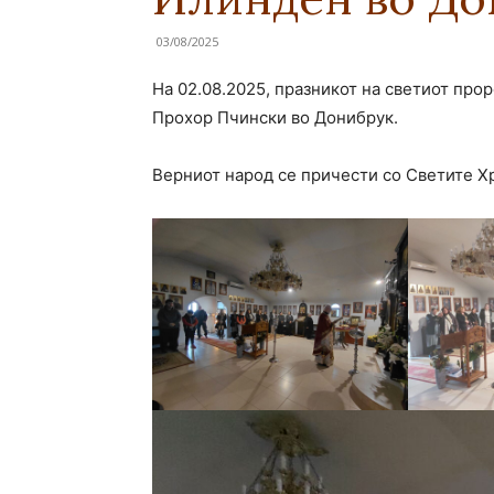
03/08/2025
На 02.08.2025, празникот на светиот про
Прохор Пчински во Донибрук.
Верниот народ се причести со Светите Хр