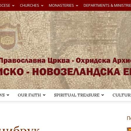
OCESE
CHURCHES
MONASTERIES
DEPARTMENTS & MINISTRI
WS
OUR FAITH
SPIRITUAL TREASURE
CULTURE
Австралиско-
П
нибрук