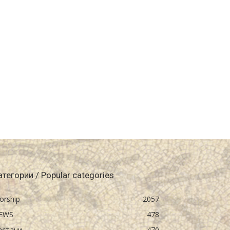
атегории / Popular categories
orship
2057
EWS
478
астани
470