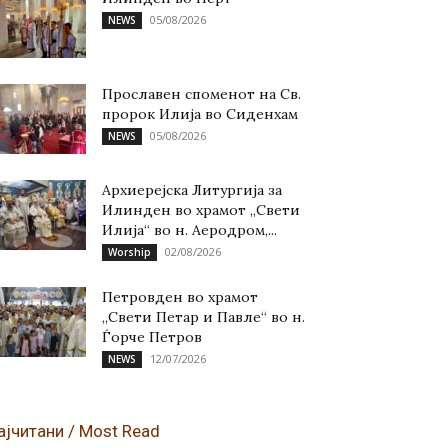
05/08/2026
NEWS
Прославен споменот на Св.
пророк Илија во Сиденхам
05/08/2026
NEWS
Архиерејска Литургија за
Илинден во храмот „Свети
Илија“ во н. Аеродром,...
02/08/2026
Worship
Петровден во храмот
„Свети Петар и Павле“ во н.
Ѓорче Петров
12/07/2026
NEWS
ајчитани / Most Read