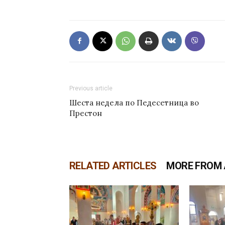
Previous article
Шеста недела по Педесетница во
Престон
RELATED ARTICLES
MORE FROM