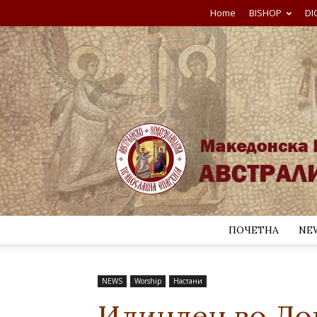
Home
BISHOP
DI
ПОЧЕТНА
NE
NEWS
Worship
Настани
Илинден во До