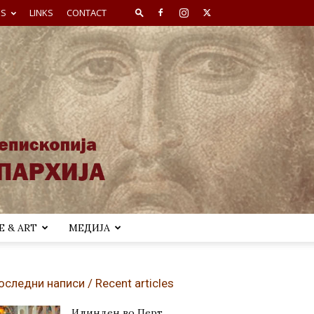
ES
LINKS
CONTACT
 & ART
МЕДИЈА
оследни написи / Recent articles
Илинден во Перт