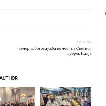
А
/
Ar
Next article
Вечерна богослужба во чест на Светиот
пророк Илија
 AUTHOR