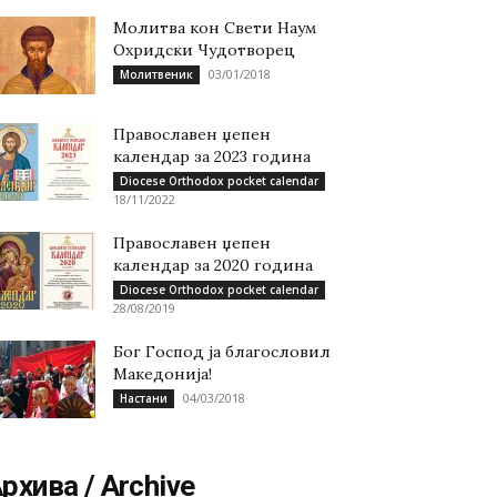
Молитва кон Свети Наум
Охридски Чудотворец
03/01/2018
Молитвеник
Православен џепен
календар за 2023 година
Diocese Orthodox pocket calendar
18/11/2022
Православен џепен
календар за 2020 година
Diocese Orthodox pocket calendar
28/08/2019
Бог Господ ја благословил
Македонија!
04/03/2018
Настани
рхива / Archive