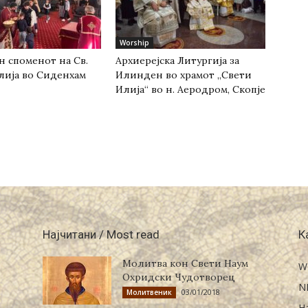
Worship
н споменот на Св.
Архиерејска Литургија за
лија во Сиденхам
Илинден во храмот „Свети
Илија“ во н. Аеродром, Скопје
Најчитани / Most read
К
Молитва кон Свети Наум
W
Охридски Чудотворец
N
03/01/2018
Молитвеник
Н