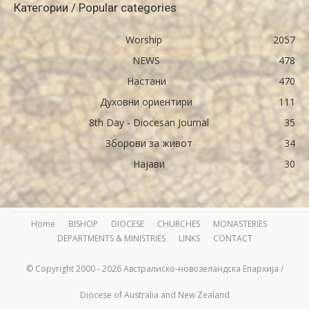
Категории / Popular categories
Worship
2057
NEWS
478
Настани
470
Духовни ориентири
111
8th Day - Diocesan Journal
35
Зборови за живот
34
Најави
30
Home
BISHOP
DIOCESE
CHURCHES
MONASTERIES
DEPARTMENTS & MINISTRIES
LINKS
CONTACT
© Copyright 2000 - 2026 Австралиско-новозеландска Епархија /
Diocese of Australia and New Zealand