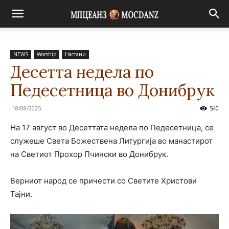
NEWS
Worship
Настани
Десетта недела по
Педесетница во Донибрук
18/08/2025
540
На 17 август во Десeттата недела по Педесетница, се
служеше Света Божествена Литургија во манастирот
на Светиот Прохор Пчински во Донибрук.
Верниот народ се причести со Светите Христови
Тајни.