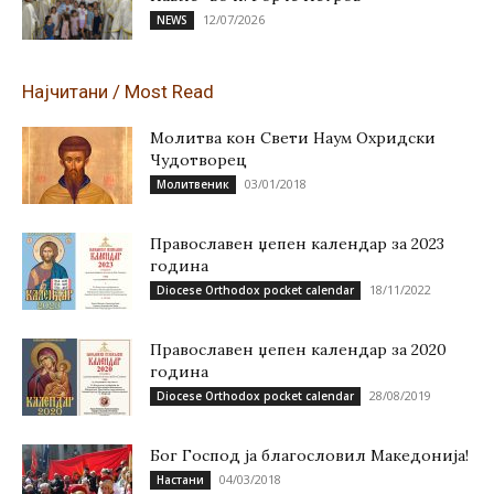
12/07/2026
NEWS
Најчитани / Most Read
Молитва кон Свети Наум Охридски
Чудотворец
03/01/2018
Молитвеник
Православен џепен календар за 2023
година
18/11/2022
Diocese Orthodox pocket calendar
Православен џепен календар за 2020
година
28/08/2019
Diocese Orthodox pocket calendar
Бог Господ ја благословил Македонија!
04/03/2018
Настани