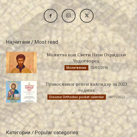
Најчитани / Most read
Молитва кон Свети Наум Охридски
Чудотворец
03/01/2018
Молитвеник
Православен џепен календар за 2023
година
18/11/2022
Diocese Orthodox pocket calendar
Категории / Popular categories