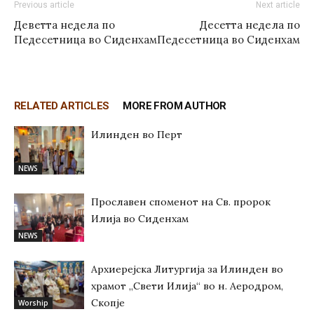
Previous article
Next article
Деветта недела по
Десетта недела по
Педесетница во Сиденхам
Педесетница во Сиденхам
RELATED ARTICLES
MORE FROM AUTHOR
Илинден во Перт
NEWS
Прославен споменот на Св. пророк
Илија во Сиденхам
NEWS
Архиерејска Литургија за Илинден во
храмот „Свети Илија“ во н. Аеродром,
Скопје
Worship