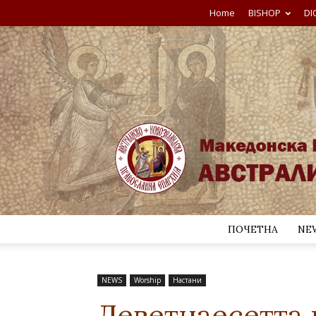
Home
BISHOP
DI
ПОЧЕТНА
NE
NEWS
Worship
Настани
Деветнаесетта 