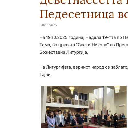
Педесетница в
28/10/2025
На 19.10.2025 година, Недела 19-тта по П
Тома, во црквата “Свети Никола” во Пре
Божествена Литургија.
На Литургијата, верниот народ се заблаг
Тајни.