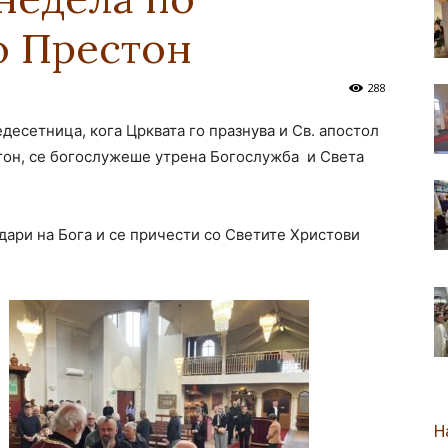
о Престон
новозеландска
288
едесетница, кога Црквата го празнува и Св. апостол
стон, се богослужеше утрена Богослужба и Света
Епархија
одари на Бога и се причести со Светите Христови
Н