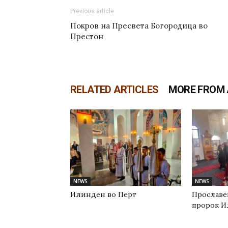
Previous article
Покров на Пресвета Богородица во
Престон
RELATED ARTICLES
MORE FROM
NEWS
NEWS
Илинден во Перт
Прославе
пророк И