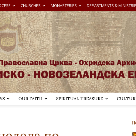
OCESE
CHURCHES
MONASTERIES
DEPARTMENTS & MINISTRI
WS
OUR FAITH
SPIRITUAL TREASURE
CULTURE
Австралиско-
П
недела по