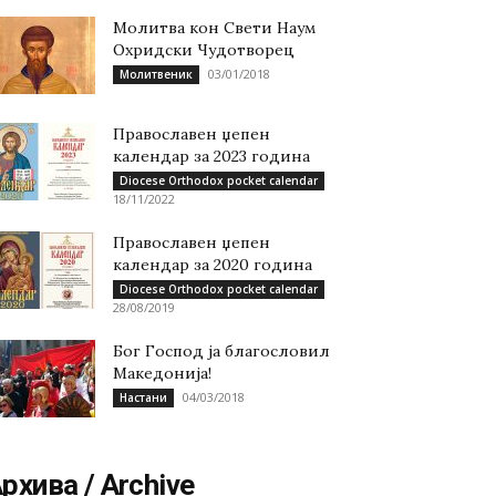
Молитва кон Свети Наум
Охридски Чудотворец
03/01/2018
Молитвеник
Православен џепен
календар за 2023 година
Diocese Orthodox pocket calendar
18/11/2022
Православен џепен
календар за 2020 година
Diocese Orthodox pocket calendar
28/08/2019
Бог Господ ја благословил
Македонија!
04/03/2018
Настани
рхива / Archive