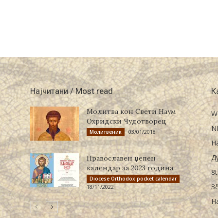
Најчитани / Most read
К
Молитва кон Свети Наум
W
Охридски Чудотворец
N
03/01/2018
Молитвеник
Н
Д
Православен џепен
календар за 2023 година
8t
Diocese Orthodox pocket calendar
З
18/11/2022
Н