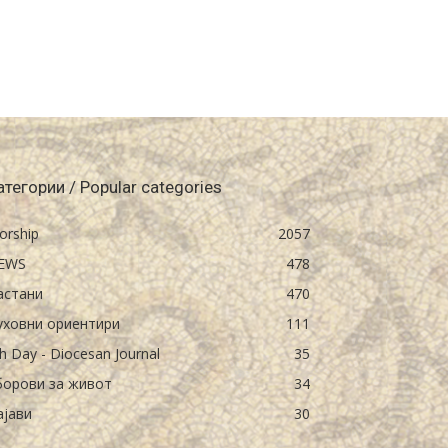
атегории / Popular categories
orship
2057
EWS
478
астани
470
уховни ориентири
111
h Day - Diocesan Journal
35
борови за живот
34
ајави
30