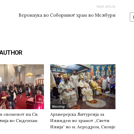
Next article
А
Веронаука во Соборниот храм во Мелбурн
/
Ar
 AUTHOR
Worship
н споменот на Св.
Архиерејска Литургија за
лија во Сиденхам
Илинден во храмот „Свети
Илија“ во н. Аеродром, Скопје