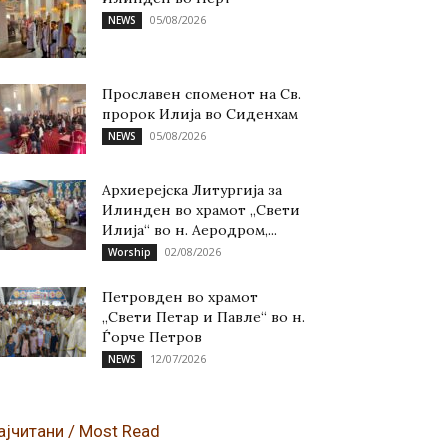
05/08/2026
NEWS
Прославен споменот на Св.
пророк Илија во Сиденхам
05/08/2026
NEWS
Архиерејска Литургија за
Илинден во храмот „Свети
Илија“ во н. Аеродром,...
02/08/2026
Worship
Петровден во храмот
„Свети Петар и Павле“ во н.
Ѓорче Петров
12/07/2026
NEWS
ајчитани / Most Read