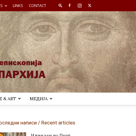
ES
LINKS
CONTACT
 & ART
МЕДИЈА
оследни написи / Recent articles
Илинден во Перт