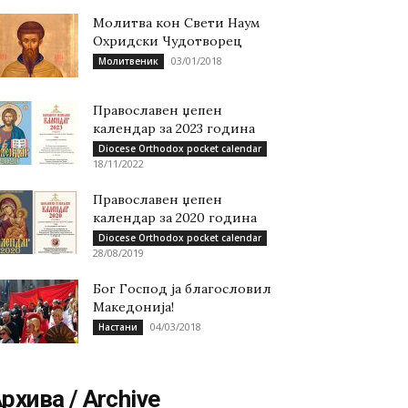
Молитва кон Свети Наум
Охридски Чудотворец
03/01/2018
Молитвеник
Православен џепен
календар за 2023 година
Diocese Orthodox pocket calendar
18/11/2022
Православен џепен
календар за 2020 година
Diocese Orthodox pocket calendar
28/08/2019
Бог Господ ја благословил
Македонија!
04/03/2018
Настани
рхива / Archive