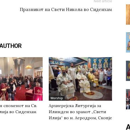
Next article
Празникот на Свети Никола во Сиденхам
 AUTHOR
Worship
н споменот на Св.
Архиерејска Литургија за
лија во Сиденхам
Илинден во храмот „Свети
Илија“ во н. Аеродром, Скопје
А