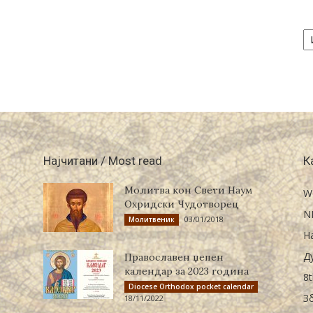
А
/
Ar
Најчитани / Most read
К
Молитва кон Свети Наум
W
Охридски Чудотворец
N
03/01/2018
Молитвеник
Н
Д
Православен џепен
календар за 2023 година
8t
Diocese Orthodox pocket calendar
З
18/11/2022