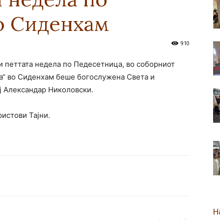
о Сиденхам
новозеландска
910
 и петтата недела по Педесетница, во соборниот
а“ во Сиденхам беше богослужена Света и
Епархија
ј Александар Николовски.
истови Тајни.
Н