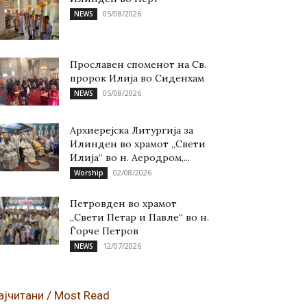
05/08/2026
NEWS
Прославен споменот на Св.
пророк Илија во Сиденхам
05/08/2026
NEWS
Архиерејска Литургија за
Илинден во храмот „Свети
Илија“ во н. Аеродром,...
02/08/2026
Worship
Петровден во храмот
„Свети Петар и Павле“ во н.
Ѓорче Петров
12/07/2026
NEWS
ајчитани / Most Read