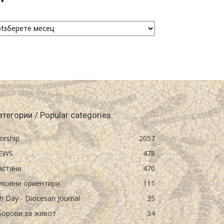
рхива
chive
атегории / Popular categories
orship
2057
EWS
478
астани
470
уховни ориентири
111
h Day - Diocesan Journal
35
борови за живот
34