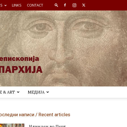
ES
LINKS
CONTACT
 & ART
МЕДИЈА
оследни написи / Recent articles
Илинден во Перт