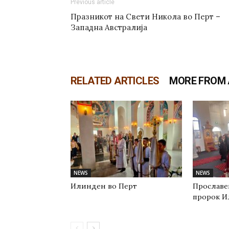
Previous article
Празникот на Свети Никола во Перт –
Западна Австралија
RELATED ARTICLES
MORE FROM
NEWS
NEWS
Илинден во Перт
Прославе
пророк И