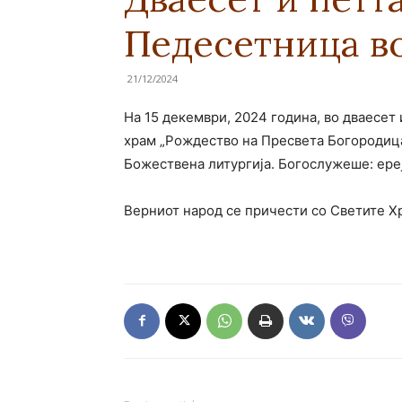
Педесетница в
21/12/2024
На 15 декември, 2024 година, во дваесет
храм „Рождество на Пресвета Богородиц
Божествена литургија. Богослужеше: ере
Верниот народ се причести со Светите Хр