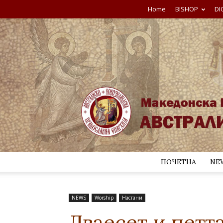
Home
BISHOP
DI
ПОЧЕТНА
NE
NEWS
Worship
Настани
Дваесет и петт