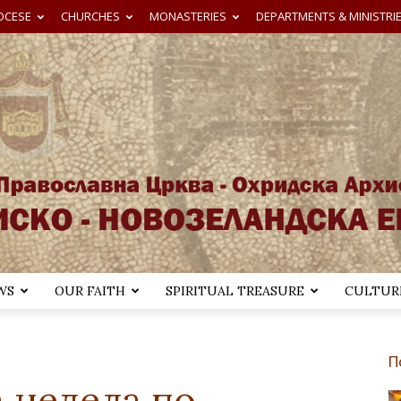
OCESE
CHURCHES
MONASTERIES
DEPARTMENTS & MINISTRI
WS
OUR FAITH
SPIRITUAL TREASURE
CULTURE
Австралиско-
П
а недела по