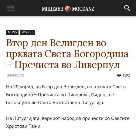
NEWS
Worship
Втор ден Велигден во
црквата Света Богородица
– Пречиста во Ливерпул
29/04/2019
1392
На 29 април, на Втор ден Велигден, во црквата Света
Богородица – Пречиста во Ливерпул, Сиднеј, се
богослужеше Света Божествена Литургија.
На Литургијата, верниот народ се причести со Светите
Христови Тајни.