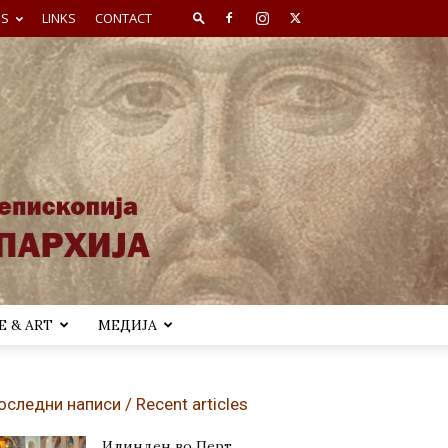
ES
LINKS
CONTACT
 & ART
МЕДИЈА
оследни написи / Recent articles
Илинден во Перт