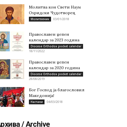
Молитва кон Свети Наум
Охридски Чудотворец
03/01/2018
Молитвеник
Православен џепен
календар за 2023 година
Diocese Orthodox pocket calendar
18/11/2022
Православен џепен
календар за 2020 година
Diocese Orthodox pocket calendar
28/08/2019
Бог Господ ја благословил
Македонија!
04/03/2018
Настани
рхива / Archive