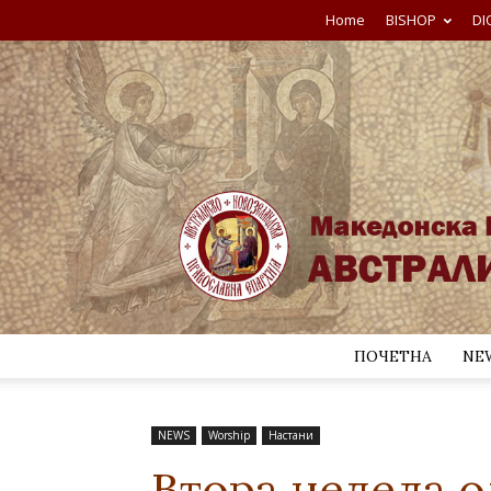
Home
BISHOP
DI
ПОЧЕТНА
NE
NEWS
Worship
Настани
Втора недела о