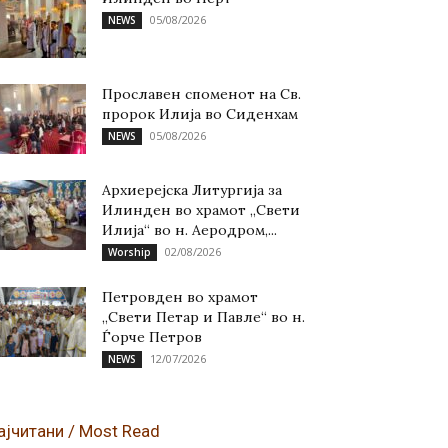
05/08/2026
NEWS
Прославен споменот на Св.
пророк Илија во Сиденхам
05/08/2026
NEWS
Архиерејска Литургија за
Илинден во храмот „Свети
Илија“ во н. Аеродром,...
02/08/2026
Worship
Петровден во храмот
„Свети Петар и Павле“ во н.
Ѓорче Петров
12/07/2026
NEWS
ајчитани / Most Read