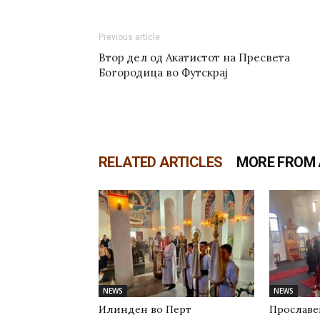
Previous article
Втор дел од Акатистот на Пресвета
Богородица во Футскрај
RELATED ARTICLES
MORE FROM
NEWS
NEWS
Илинден во Перт
Прославе