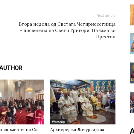
Next article
Втора недела од Светата Четириесетница
– посветена на Свети Григориј Палама во
Престон
 AUTHOR
Worship
А
н споменот на Св.
Архиерејска Литургија за