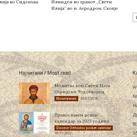
лија во Сиденхам
Илинден во храмот „Свети
Илија“ во н. Аеродром, Скопје
А
/
Ar
Најчитани / Most read
К
Молитва кон Свети Наум
W
Охридски Чудотворец
N
03/01/2018
Молитвеник
Н
Д
Православен џепен
календар за 2023 година
8t
Diocese Orthodox pocket calendar
З
18/11/2022