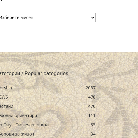
рхива
chive
атегории / Popular categories
orship
2057
EWS
478
астани
470
уховни ориентири
111
h Day - Diocesan Journal
35
борови за живот
34