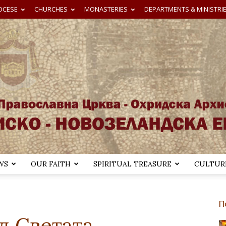
OCESE
CHURCHES
MONASTERIES
DEPARTMENTS & MINISTRI
WS
OUR FAITH
SPIRITUAL TREASURE
CULTURE
Австралиско-
П
д Светата