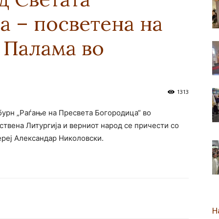
а – посветена на
новозеландска
 Палама во
Епархија
1313
бурн „Раѓање на Пресвета Богородица“ во
твена Литургија и верниот народ се причести со
ереј Александар Николовски.
Н