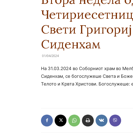
Четириесетниц
Свети Григориј
Сиденхам
01/04/2024
На 31.03.2024 во Соборниот храм во Мел
Сиденхам, се богослужеше Света и Божес
Телото и Крвта Христови. Богослужеше: 